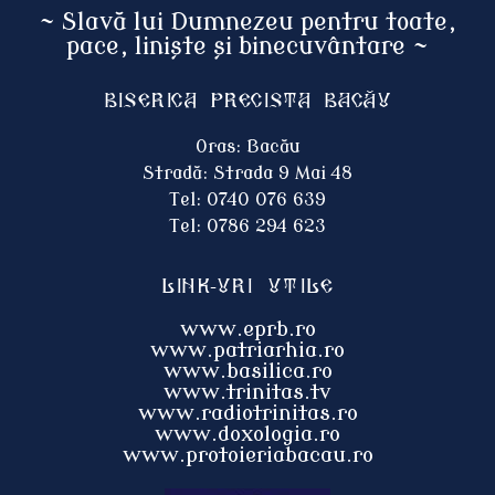
~ Slavă lui Dumnezeu pentru toate,
pace, liniște și binecuvântare ~
Biserica Precista BACĂU
Oras: Bacău
Stradă: Strada 9 Mai 48
Tel: 0740 076 639
Tel: 0786 294 623
Link-uri utile
www.eprb.ro
www.patriarhia.ro
www.basilica.ro
www.trinitas.tv
www.radiotrinitas.ro
www.doxologia.ro
www.protoieri
abacau.ro