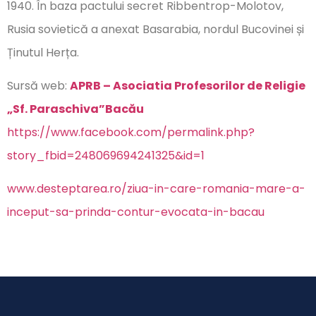
1940. În baza pactului secret Ribbentrop-Molotov,
Rusia sovietică a anexat Basarabia, nordul Bucovinei și
Ținutul Herța.
Sursă web:
APRB – Asociatia Profesorilor de Religie
„Sf. Paraschiva”Bacău
https://www.facebook.com/permalink.php?
story_fbid=248069694241325&id=1
www.desteptarea.ro/ziua-in-care-romania-mare-a-
inceput-sa-prinda-contur-evocata-in-bacau