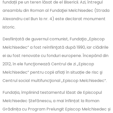
fundații pe un teren lăsat de el Bisericii. Azi, întregul
ansamblu din Roman al Fundaţiei Melchisedec (Strada
Alexandru cel Bun la nr. 4) este declarat monument
istoric.
Desființată de guvernul comunist, Fundaţia „Episcop
Melchisedec” a fost reînfiinţată după 1990, iar clădirile
ei au fost renovate cu fonduri europene. Începând din
2012, în ele funcţionează Centrul de zi „Episcop
Melchisedec” pentru copii aflați în situație de risc şi
Centrul social multifuncţional „Episcop Melchisedec”.
Fundația, împlinind testamentul lăsat de Episcopul
Melchisedec Ștefănescu, a mai înființat la Roman
Grădinița cu Program Prelungit Episcop Melchisedec și