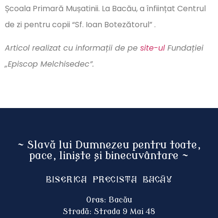
Școala Primară Mușatinii. La Bacău, a înființat Centrul
de zi pentru copii “Sf. Ioan Botezătorul” .
Articol realizat cu informații de pe
site-ul
Fundației
„Episcop Melchisedec”.
~ Slavă lui Dumnezeu pentru toate,
pace, liniște și binecuvântare ~
Biserica Precista BACĂU
Oras: Bacău
Stradă: Strada 9 Mai 48