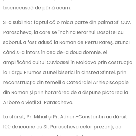
bisericească de până acum.
S-a subliniat faptul că o mică parte din palma Sf. Cuv.
Parascheva, la care se închina Ierarhul Dosoftei cu
soborul, a fost adusă la Roman de Petru Rareș, atunci
când s-a întors în cea de-a doua domnie, el
amplificând cultul Cuvioasei în Moldova prin costrucția
la Târgu Frumos a unei biserici în cinstea Sfintei, prin
reconstrucția din temelii a Catedralei Arhiepiscopale
din Roman și prin hotărârea de a dispune pictarea la
Arbore a vieții Sf. Parascheva.
La sfârșit, Pr. Mihail și Pr. Adrian-Constantin au dăruit
100 de icoane cu Sf. Parascheva celor prezenți, ca