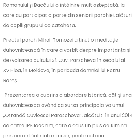
Romanului și Bacăului o întâlnire mult așteptată, la
care au participat o parte din seniorii parohiei, alături
de copiii grupului de cateheză.
Preotul paroh Mihail Tomozei a ținut o meditație
duhovnicească în care a vorbit despre importanța și
dezvoltarea cultului Sf. Cuv. Parscheva în secolul al
XVI-lea, în Moldova, în perioada domniei lui Petru
Rareș.
Prezentarea a cuprins o abordare istorică, cât și una
duhovnicească având ca sursă principală volumul
„Ofrandă Cuvioasei Parascheva”, alcătuit în anul 2014
de către IPS Ioachim, care a adus un plus de lumină
prin cercetările întreprinse, pentru istoria