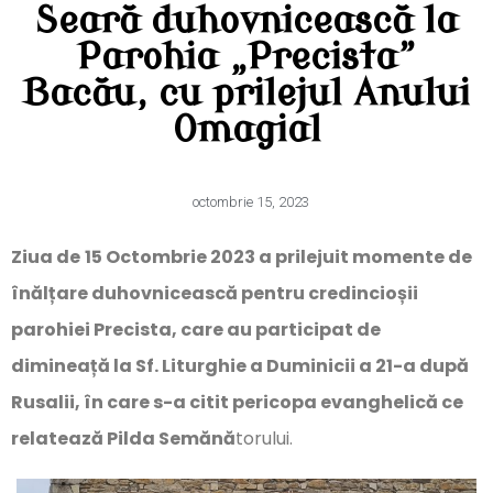
Seară duhovnicească la
Parohia „Precista”
Bacău, cu prilejul Anului
Omagial
octombrie 15, 2023
Ziua de
15 Octombrie 2023 a prilejuit momente de
înălțare duhovnicească pentru credincioșii
parohiei Precista, care au participat de
dimineață la Sf. Liturghie a Duminicii a 21-a după
Rusalii, în care s-a citit pericopa evanghelică ce
relatează Pilda Semănă
torului.