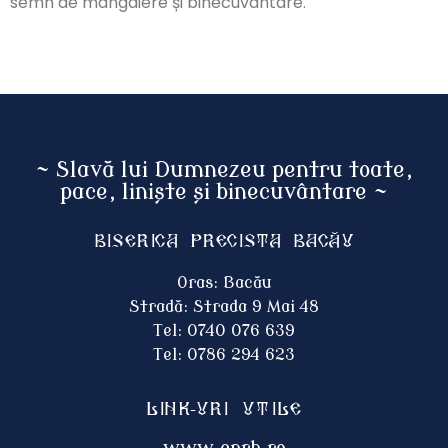
semn de mângâiere și binecuvântare.
~ Slavă lui Dumnezeu pentru toate,
pace, liniște și binecuvântare ~
Biserica Precista BACĂU
Oras: Bacău
Stradă: Strada 9 Mai 48
Tel: 0740 076 639
Tel: 0786 294 623
Link-uri utile
www.eprb.ro