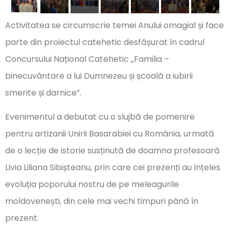
Activitatea se circumscrie temei Anului omagial și face
parte din proiectul catehetic desfășurat în cadrul
Concursului Național Catehetic „Familia –
binecuvântare a lui Dumnezeu și școală a iubirii
smerite și darnice”.
Evenimentul a debutat cu o slujbă de pomenire
pentru artizanii Unirii Basarabiei cu România, urmată
de o lecție de istorie susținută de doamna profesoară
Livia Liliana Sibișteanu, prin care cei prezenți au înțeles
evoluția poporului nostru de pe meleagurile
moldovenești, din cele mai vechi timpuri până în
prezent.