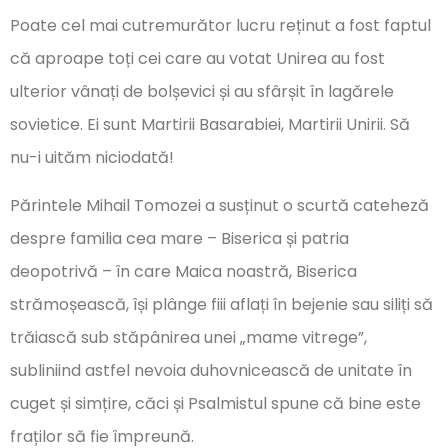
Poate cel mai cutremurător lucru reținut a fost faptul
că aproape toți cei care au votat Unirea au fost
ulterior vânați de bolșevici și au sfârșit în lagărele
sovietice. Ei sunt Martirii Basarabiei, Martirii Unirii. Să
nu-i uităm niciodată!
Părintele Mihail Tomozei a susținut o scurtă cateheză
despre familia cea mare – Biserica și patria
deopotrivă – în care Maica noastră, Biserica
strămoșească, își plânge fiii aflați în bejenie sau siliți să
trăiască sub stăpânirea unei „mame vitrege”,
subliniind astfel nevoia duhovnicească de unitate în
cuget și simțire, căci și Psalmistul spune că bine este
fraților să fie împreună.