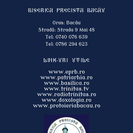
Biserica Precista BACĂU
Oras: Bacău
Stradă: Strada 9 Mai 48
Tel: 0740 076 639
Tel: 0786 294 623
Link-uri utile
www.eprb.ro
www.patriarhia.ro
www.basilica.ro
www.trinitas.tv
www.radiotrinitas.ro
www.doxologia.ro
www.protoieri
abacau.ro