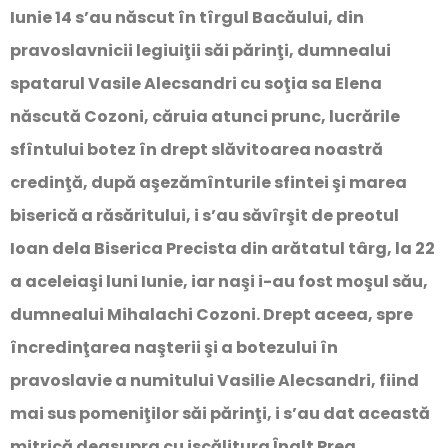
Iunie 14 s’au născut în tîrgul Bacăului, din
pravoslavnicii legiuiţii săi părinţi, dumnealui
spatarul Vasile Alecsandri cu soţia sa Elena
născută Cozoni, căruia atunci prunc, lucrările
sfîntului botez în drept slăvitoarea noastră
credinţă, după aşezămînturile sfintei şi marea
biserică a răsăritului, i s’au săvîrşit de preotul
Ioan dela Biserica Precista din arătatul târg, la 22
a aceleiaşi luni Iunie, iar naşi i-au fost moşul său,
dumnealui Mihalachi Cozoni. Drept aceea, spre
încredinţarea naşterii şi a botezului în
pravoslavie a numitului Vasilie Alecsandri, fiind
mai sus pomeniţilor săi părinţi, i s’au dat această
mitrică deasupra cu iscălitura Înalt Prea