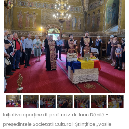
Inițiativa aparține
dl. prof
. univ. dr. Ioan Dănilă –
președintele Societății Cultural-Științifice „Vasile