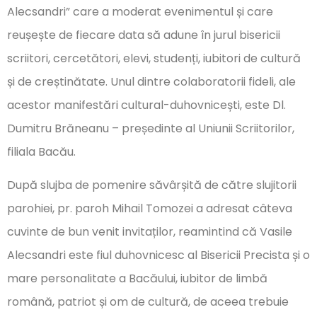
Alecsandri” care a moderat evenimentul și care
reușește de fiecare data să adune în jurul bisericii
scriitori, cercetători, elevi, studenți, iubitori de cultură
și de creștinătate. Unul dintre colaboratorii fideli, ale
acestor manifestări cultural-duhovnicești, este Dl.
Dumitru Brăneanu – președinte al Uniunii Scriitorilor,
filiala Bacău.
După slujba de pomenire săvârșită de către slujitorii
parohiei, pr. paroh Mihail Tomozei a adresat câteva
cuvinte de bun venit invitaților, reamintind că Vasile
Alecsandri este fiul duhovnicesc al Bisericii Precista și o
mare personalitate a Bacăului, iubitor de limbă
română, patriot și om de cultură, de aceea trebuie