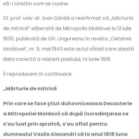
să-I cinstim cum se cuvine.
Dl. prof. univ. dr. Ioan Dănilă a rearfirmat că „Mărturia
de mitrică” eliberată de Mitropolia Moldovei la 12 iulie
1835, publicată de Gh. Ungureanu în revista „Cetatea
Moldovei”, nr. 5, mai 1943 este actul oficial care atestă
data corectă a nașterii poetului, 14 iunie 1818.
Îl reproducem în continuare:
„Mărturie de mitrică
Prin care se face ştiut duhovniceasca Decasterie
a Mitropoliei Moldovii că după încredinţarea ce
s’au luat prin sprafcă, s’au aflat pentru
dumnealui Vasile Alexandri că la anul 1818 luna