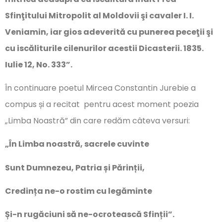
Sfinţitului Mitropolit al Moldovii şi cavaler I. I.
Veniamin, iar gios adeverită cu punerea peceţii şi
cu iscăliturile cilenurilor acestii Dicasterii. 1835.
Iulie 12, No. 333”.
În continuare poetul Mircea Constantin Jurebie a
compus și a recitat pentru acest moment poezia
„Limba Noastră” din care redăm câteva versuri:
„În Limba noastră, sacrele cuvinte
Sunt Dumnezeu, Patria și Părinții,
Credința ne-o rostim cu legăminte
Și-n rugăciuni să ne-ocrotească Sfinții”.