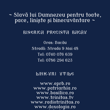
~ Slavă lui Dumnezeu pentru toate,
pace, liniște și binecuvântare ~
Biserica Precista BACĂU
Oras: Bacău
Stradă: Strada 9 Mai 48
Tel: 0740 076 639
Tel: 0786 294 623
Link-uri utile
www.eprb.ro
www.patriarhia.ro
www.basilica.ro
www.trinitas.tv
www.radiotrinitas.ro
www.doxologia.ro