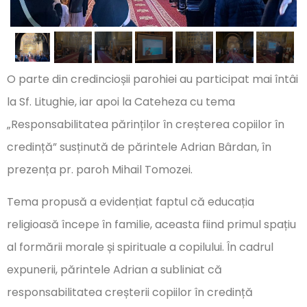
O parte din credincioșii parohiei au participat mai întâi
la Sf. Litughie, iar apoi la Cateheza cu tema
„Responsabilitatea părinților în creșterea copiilor în
credință” susținută de părintele Adrian Bârdan, în
prezența pr. paroh Mihail Tomozei.
Tema propusă a evidențiat faptul că educația
religioasă începe în familie, aceasta fiind primul spațiu
al formării morale și spirituale a copilului. În cadrul
expunerii, părintele Adrian a subliniat că
responsabilitatea creșterii copiilor în credință