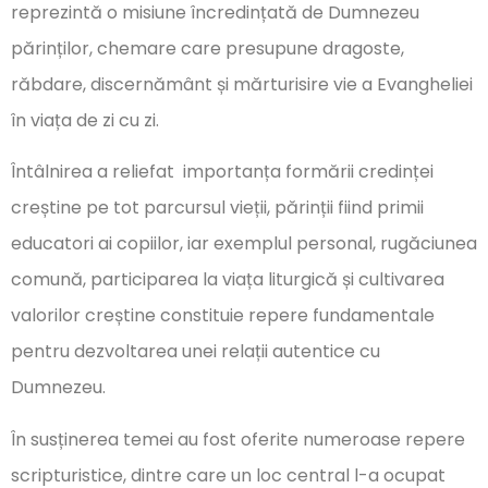
reprezintă o misiune încredințată de Dumnezeu
părinților, chemare care presupune dragoste,
răbdare, discernământ și mărturisire vie a Evangheliei
în viața de zi cu zi.
Întâlnirea a reliefat importanța formării credinței
creștine pe tot parcursul vieții, părinții fiind primii
educatori ai copiilor, iar exemplul personal, rugăciunea
comună, participarea la viața liturgică și cultivarea
valorilor creștine constituie repere fundamentale
pentru dezvoltarea unei relații autentice cu
Dumnezeu.
În susținerea temei au fost oferite numeroase repere
scripturistice, dintre care un loc central l-a ocupat