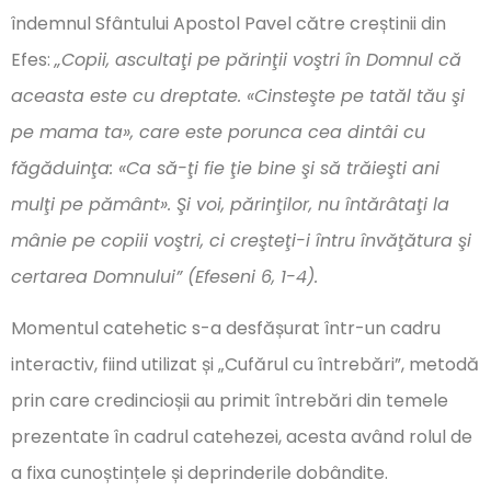
îndemnul Sfântului Apostol Pavel către creștinii din
Efes:
„Copii, ascultaţi pe părinţii voştri în Domnul că
aceasta este cu dreptate. «Cinsteşte pe tatăl tău şi
pe mama ta», care este porunca cea dintâi cu
făgăduinţa: «Ca să-ţi fie ţie bine şi să trăieşti ani
mulţi pe pământ». Şi voi, părinţilor, nu întărâtaţi la
mânie pe copiii voştri, ci creşteţi-i întru învăţătura şi
certarea Domnului” (Efeseni 6, 1-4).
Momentul catehetic s-a desfășurat într-un cadru
interactiv, fiind utilizat și „Cufărul cu întrebări”, metodă
prin care credincioșii au primit întrebări din temele
prezentate în cadrul catehezei, acesta având rolul de
a fixa cunoștințele și deprinderile dobândite.