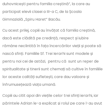
duhovnicești pentru familia creștină”, la care au
participat elevii clasei a III-a C, de la Școala
Gimnazială „Spiru Haret” Bacău.
Cu acest prilej, copiii au învățat că familia creștină,
dacă este clădită pe credință, respect și iubire
rămâne neclintită în fața încercărilor vieții și poate să
nască sfinți. Familiile Sf. Trei Ierarhi sunt modele și
pentru noi cei de astăzi, pentru că sunt un reper de
spiritualitate și tinerii sunt chemați să cultive în familiile
lor aceste calități sufletești, care dau valoare și
înfrumusețează viața umană.
Copiii au citit apoi din viețile celor trei sfinți ierarhi, iar
părintele Adrian le-a explicat și rolul pe care l-au avut