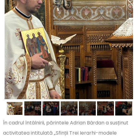
În cadrul întâlnirii, părintele Adrian Bârdan a susținut
activitatea intitulată „Sfinții Trei Ierarhi-modele