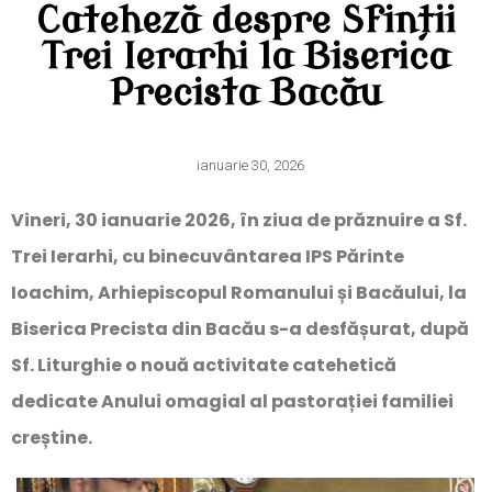
Cateheză despre Sfinții
Trei Ierarhi la Biserica
Precista Bacău
ianuarie 30, 2026
Vineri, 30 ianuarie 2026, în ziua de prăznuire a Sf.
Trei Ierarhi, cu binecuvântarea IPS Părinte
Ioachim, Arhiepiscopul Romanului și Bacăului, la
Biserica Precista din Bacău s-a desfășurat, după
Sf. Liturghie o nouă activitate catehetică
dedicate Anului omagial al pastorației familiei
creștine.