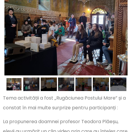
Tema activității a fost „Rugăciunea Postului Mare” și a
constat în mai multe surprize pentru participanți :
La propunerea doamnei profesor Teodora Plăeșu,
elevii au urmărit un clip video prin care au înțeles care