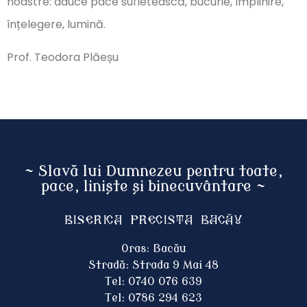
noastre: aduce pace sufletească, bucurie, împlinire,
înțelegere, lumină.
Prof. Teodora Plăeșu
~ Slavă lui Dumnezeu pentru toate,
pace, liniște și binecuvântare ~
Biserica Precista BACĂU
Oras: Bacău
Stradă: Strada 9 Mai 48
Tel: 0740 076 639
Tel: 0786 294 623