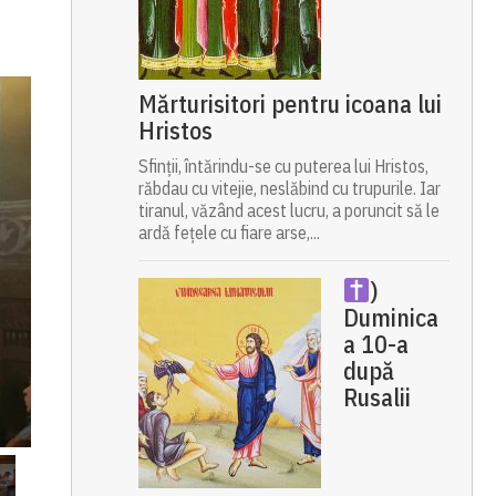
Mărturisitori pentru icoana lui
Hristos
Sfinții, întărindu-se cu puterea lui Hristos,
răbdau cu vitejie, neslăbind cu trupurile. Iar
tiranul, văzând acest lucru, a poruncit să le
ardă fețele cu fiare arse,...
)
Duminica
a 10-a
după
Rusalii