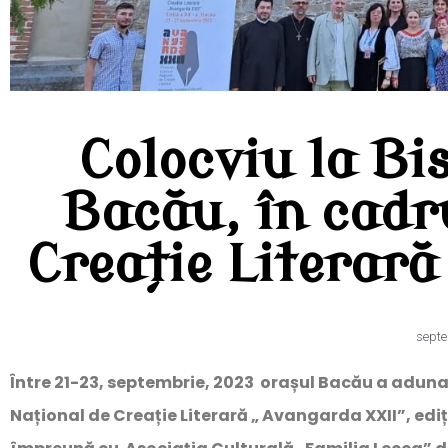
Colocviu la Bi
Bacău, în cadru
Creație Literar
septe
Între 21-23, septembrie, 2023 orașul Bacău a adunat 
Național de Creație Literară „ Avangarda XXII”, edi