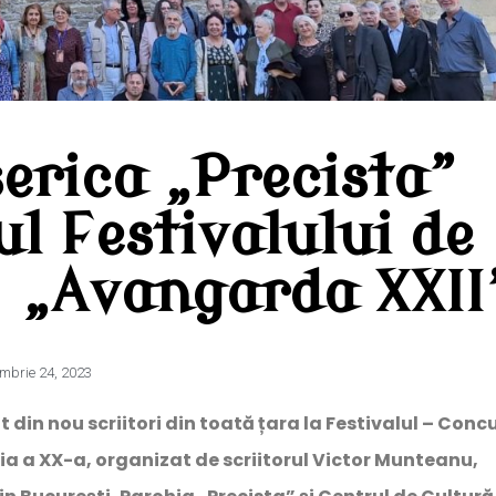
serica „Precista”
l Festivalului de
ă „Avangarda XXII
mbrie 24, 2023
din nou scriitori din toată țara la Festivalul – Conc
ția a XX-a, organizat de scriitorul Victor Munteanu,