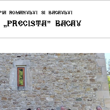
pia Romanului si Bacăului
 „Precista” Bacău