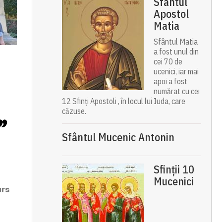
Sfântul
Apostol
Matia
Sfântul Matia
a fost unul din
cei 70 de
ucenici, iar mai
apoi a fost
numărat cu cei
12 Sfinți Apostoli , în locul lui Iuda, care
căzuse.
”
Sfântul Mucenic Antonin
Sfinții 10
Mucenici
urs