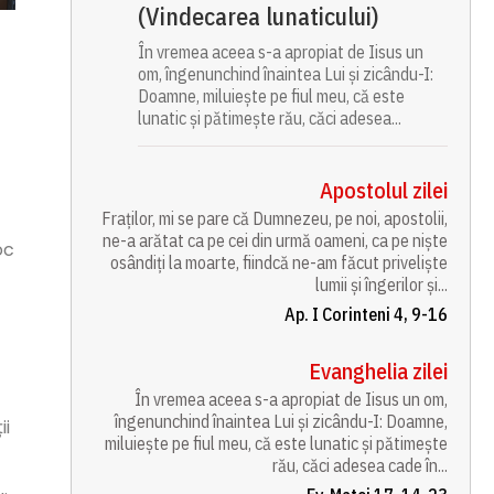
(Vindecarea lunaticului)
În vremea aceea s-a apropiat de Iisus un
om, îngenunchind înaintea Lui și zicându-I:
Doamne, miluiește pe fiul meu, că este
lunatic și pătimește rău, căci adesea...
Apostolul zilei
Fraților, mi se pare că Dumnezeu, pe noi, apostolii,
ne-a arătat ca pe cei din urmă oameni, ca pe niște
oc
osândiți la moarte, fiindcă ne-am făcut priveliște
lumii și îngerilor și...
Ap. I Corinteni 4, 9-16
Evanghelia zilei
În vremea aceea s-a apropiat de Iisus un om,
îngenunchind înaintea Lui și zicându-I: Doamne,
ii
miluiește pe fiul meu, că este lunatic și pătimește
rău, căci adesea cade în...