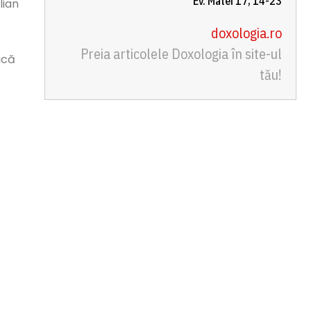
Ev. Matei 17, 14-23
lian
doxologia.ro
Preia articolele Doxologia în site-ul
rică
tău!