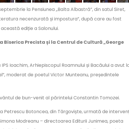
eptembrie la Pensiunea ,,Balta Albastră”, din satul Siret,
teratura necenzurată și impostura”, după care au fost
această ediție a Salonului.
a Biserica Precista și la Centrul de Cultură „George
ea IPS Ioachim, Arhiepiscopul Roamnului și Bacăului a avut l
nal”, moderat de poetul Victor Munteanu, președintele
vântul de bun-venit al părintelui Constantin Tomozei.
na Petrescu Botoncea, din Târgoviște, urmată de intervenț
r. Simona Modreanu – directoarea Editurii Junimea, poeta