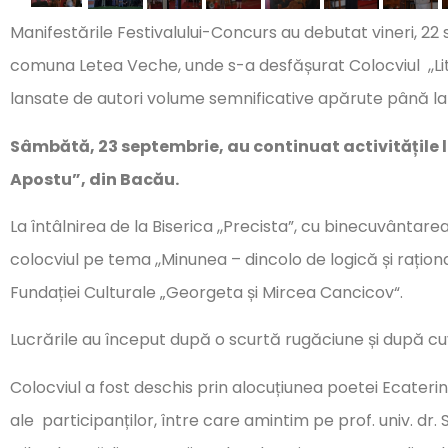
Manifestările Festivalului-Concurs au debutat vineri, 22 s
comuna Letea Veche, unde s-a desfășurat Colocviul ,,Li
lansate de autori volume semnificative apărute până la 
Sâmbătă, 23 septembrie, au continuat activitățile l
Apostu”, din Bacău.
La întâlnirea de la Biserica ,,Precista”, cu binecuvântar
colocviul pe tema ,,Minunea – dincolo de logică și rațio
Fundației Culturale „Georgeta și Mircea Cancicov“.
Lucrările au început după o scurtă rugăciune și după cu
Colocviul a fost deschis prin alocuțiunea poetei Ecateri
ale participanților, între care amintim pe prof. univ. d