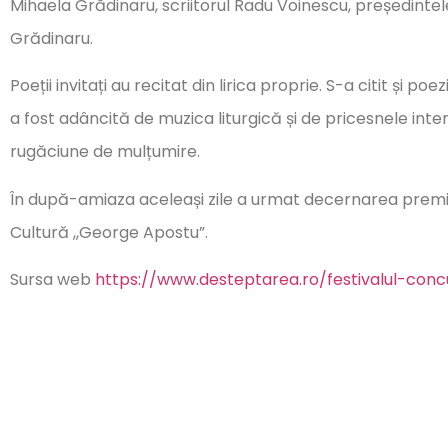
Mihaela Grădinaru, scriitorul Radu Voinescu, președintele j
Grădinaru.
Poeții invitați au recitat din lirica proprie. S-a citit și p
a fost adâncită de muzica liturgică și de pricesnele inte
rugăciune de mulțumire.
În după-amiaza aceleași zile a urmat decernarea premiilo
Cultură ,,George Apostu”.
Sursa web
https://www.desteptarea.ro/festivalul-con