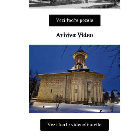
Vezi toate pozele
Arhiva Video
Vezi toate videoclipurile