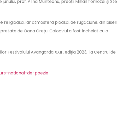
uriului, prof. Alina Munteanu, preoții Mihail Tomozei și Ste
oezie religioasă, iar atmosfera pioasă, de rugăciune, din bise
rpretate de Oana Crețu. Colocviul a fost încheiat cu o
r Festivalului Avangarda XXII , ediția 2023, la Centrul de
curs-national-de-poezie