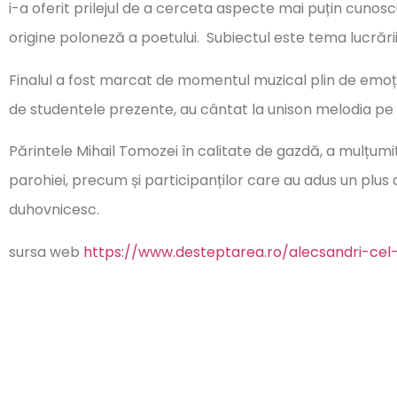
i-a oferit prilejul de a cerceta aspecte mai puțin cunosc
origine poloneză a poetului. Subiectul este tema lucrării 
Finalul a fost marcat de momentul muzical plin de emoție, 
de studentele prezente, au cântat la unison melodia pe v
Părintele Mihail Tomozei în calitate de gazdă, a mulțumi
parohiei, precum și participanților care au adus un plus
duhovnicesc.
sursa web
https://www.desteptarea.ro/alecsandri-cel-