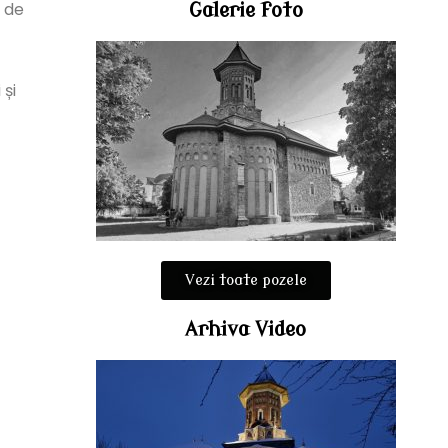
a de
Galerie foto
 și
Vezi toate pozele
Arhiva Video