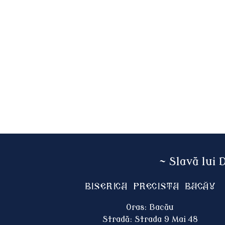
~ Slavă lui 
Biserica Precista BACĂU
Oras: Bacău
Stradă: Strada 9 Mai 48