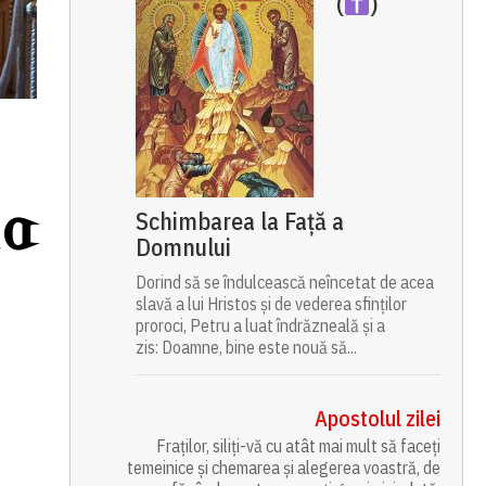
(
)
ia
Schimbarea la Față a
Domnului
Dorind să se îndulcească neîncetat de acea
slavă a lui Hristos și de vederea sfinților
proroci, Petru a luat îndrăzneală și a
zis: Doamne, bine este nouă să...
Apostolul zilei
Fraților, siliți-vă cu atât mai mult să faceți
temeinice și chemarea și alegerea voastră, de