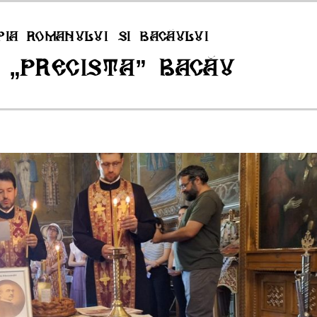
pia Romanului si Bacăului
 „Precista” Bacău