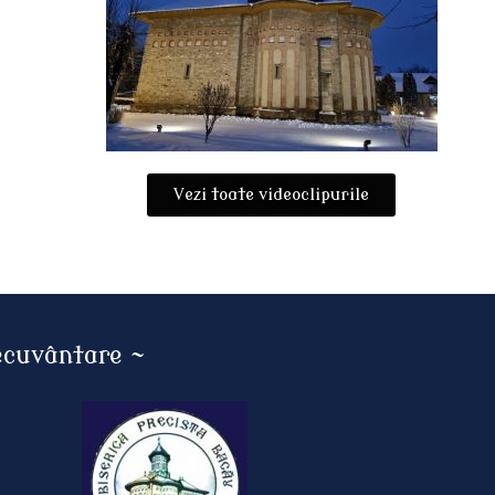
Vezi toate videoclipurile
necuvântare ~