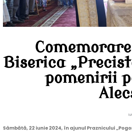
Comemorare ș
Biserica „Precis
pomenirii p
Alec
iu
Sâmbătă, 22 iunie 2024, în ajunul Praznicului „Pogor