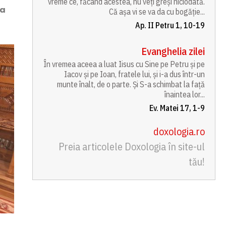
vreme ce, făcând acestea, nu veți greși niciodată.
 a
Că așa vi se va da cu bogăție...
Ap. II Petru 1, 10-19
Evanghelia zilei
În vremea aceea a luat Iisus cu Sine pe Petru și pe
Iacov și pe Ioan, fratele lui, și i-a dus într-un
munte înalt, de o parte. Și S-a schimbat la față
înaintea lor...
Ev. Matei 17, 1-9
doxologia.ro
Preia articolele Doxologia în site-ul
tău!