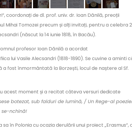
”, coordonați de dl. prof. univ. dr. Ioan Dănilă, preoții
 Mihai Tomozei precum și alți invitați, pentru a celebra 
ecsandri (născut la 14 iunie 1818, în Bacău).
omnul profesor Ioan Dănilă a acordat
ica lui Vasile Alecsandri (1818-1890). Se cuvine a aminti c
 a fost înmormântată la Borzești, locul de naștere al Sf.
 acest moment și a recitat câteva versuri dedicate
usese botezat, sub falduri de lumină, / Un Rege-al poeziei
i se-nchină!
ta sa în Polonia cu ocazia derulării unui proiect „Erasmus”,