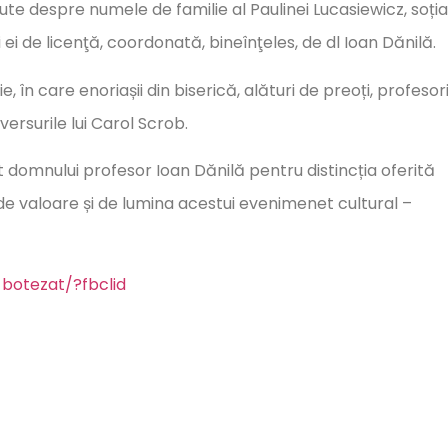
ute despre numele de familie al Paulinei Lucasiewicz, soți
ei de licenţă, coordonată, bineînţeles, de dl Ioan Dănilă.
în care enoriașii din biserică, alături de preoți, profesori
ersurile lui Carol Scrob.
t domnului profesor Ioan Dănilă pentru distincția oferită
 de valoare și de lumina acestui evenimenet cultural –
botezat/?fbclid