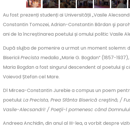
Au fost prezenți studenți ai Universității „Vasile Alecsandri
Constantin Tomozei, Adrian-Constantin Bârdan şi parohul
ani de la încreștinarea poetului și omului politic Vasile Al
După slujba de pomenire a urmat un moment solemn: d
Bisericii
Precista
medalia „Marie G. Bogdan” (1857-1937), fi
Maria Bogdan a fost singurul descendent al poetului şi că
Voievod Ștefan cel Mare.
Dl Mircea-Constantin Jurebie a compus un poem pentru
poetului:
La
Precista, Prea Sfânta Biserică creştină, / F
Vasile-Alecsandri! / Poeţii-l pomenesc când Domnulu
Andreea Anchidin, din anul al III-lea, a vorbit despre vizi