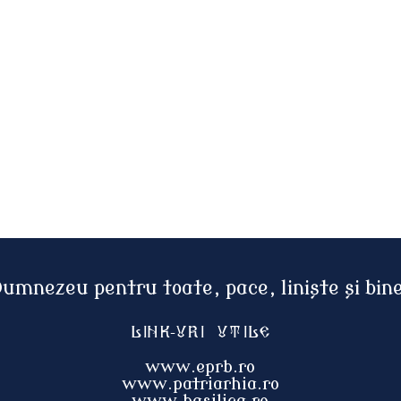
Dumnezeu pentru toate, pace, liniște și bi
Link-uri utile
www.eprb.ro
www.patriarhia.ro