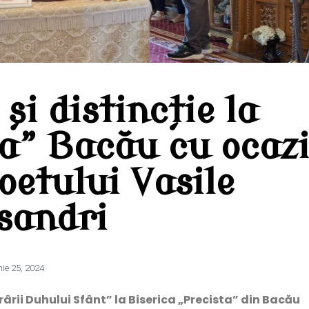
i distincție la
ta” Bacău cu ocaz
oetului Vasile
sandri
nie 25, 2024
ârii Duhului Sfânt” la Biserica „Precista” din Bacău