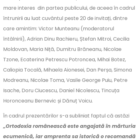
mare interes din partea publicului, de aceea în cadrul
întrunirii au luat cuvântul peste 20 de invitați, dintre
care amintim: Victor Munteanu (moderatorul
întâlnirii), Adrian Dinu Rachieru, Ștefan Mitroi, Cecilia
Moldovan, Maria Niță, Dumitru Brăneanu, Nicolae
Tzone, Ecaterina Petrescu Potroncea, Mihai Botez,
Caliopia Tocală, Mihaela Aionesei, Dan Perșa, Simona
Modreanu, Nicolae Toma, Vasile George Puiu, Petre
Isache, Doru Ciucescu, Daniel Nicolescu, Tincuța
Horonceanu Bernevic și Dănuț Voicu.
În cadrul prezentărilor s-a subliniat faptul că astăzi
„Ortodoxia românească este angajată în mărturia
ecumenică, iar amprenta sa istorică o recomandă