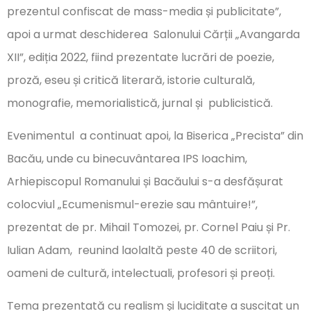
prezentul confiscat de mass-media și publicitate”,
apoi a urmat deschiderea Salonului Cărții „Avangarda
XII”, ediția 2022, fiind prezentate lucrări de poezie,
proză, eseu și critică literară, istorie culturală,
monografie, memorialistică, jurnal și publicistică.
Evenimentul a continuat apoi, la Biserica „Precista” din
Bacău, unde cu binecuvântarea IPS Ioachim,
Arhiepiscopul Romanului și Bacăului s-a desfășurat
colocviul „Ecumenismul-erezie sau mântuire!”,
prezentat de pr. Mihail Tomozei, pr. Cornel Paiu și Pr.
Iulian Adam, reunind laolaltă peste 40 de scriitori,
oameni de cultură, intelectuali, profesori și preoți.
Tema prezentată cu realism și luciditate a suscitat un