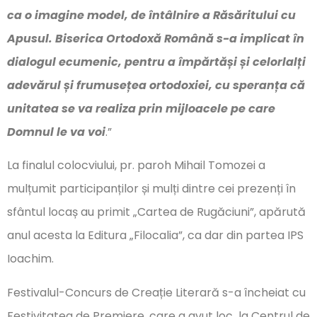
ca o imagine model, de întâlnire a Răsăritului cu
Apusul. Biserica Ortodoxă Română s-a implicat în
dialogul ecumenic, pentru a împărtăși și celorlalți
adevărul și frumusețea ortodoxiei, cu speranța că
unitatea se va realiza prin mijloacele pe care
Domnul le va voi
.”
La finalul colocviului, pr. paroh Mihail Tomozei a
mulțumit participanților și mulți dintre cei prezenți în
sfântul locaș au primit „Cartea de Rugăciuni”, apărută
anul acesta la Editura „Filocalia”, ca dar din partea IPS
Ioachim.
Festivalul-Concurs de Creație Literară s-a încheiat cu
Festivitatea de Premiere, care a avut loc la Centrul de