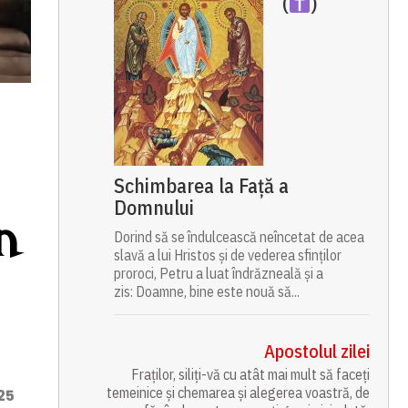
(
)
Schimbarea la Față a
Domnului
n
Dorind să se îndulcească neîncetat de acea
slavă a lui Hristos și de vederea sfinților
proroci, Petru a luat îndrăzneală și a
zis: Doamne, bine este nouă să...
Apostolul zilei
Fraților, siliți-vă cu atât mai mult să faceți
temeinice și chemarea și alegerea voastră, de
25