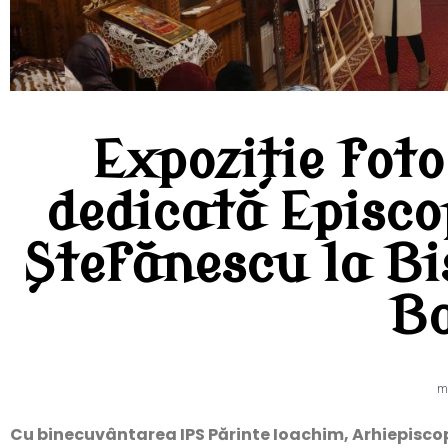
Expoziție fo
dedicată Episco
Ștefănescu la Bi
B
m
Cu binecuvântarea IPS Părinte Ioachim, Arhiepiscop