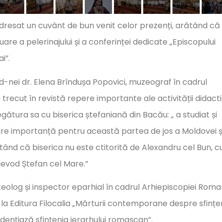
adresat un cuvânt de bun venit celor prezenți, arătând că
e a pelerinajului și a conferinței dedicate „Episcopului
i”.
nei dr. Elena Brîndușa Popovici, muzeograf în cadrul
trecut în revistă repere importante ale activității didact
legătura sa cu biserica ștefaniană din Bacău: „ a studiat și
are importanță pentru această partea de jos a Moldovei ș
rătând că biserica nu este ctitorită de Alexandru cel Bun, 
oievod Ștefan cel Mare.”
eolog și inspector eparhial în cadrul Arhiepiscopiei Roma
 la Editura Filocalia „Mărturii contemporane despre sfințe
idențiază sfințenia ierarhului romașcan”.