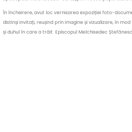
În încheirere, avut loc vernisarea expoziției foto-docume
distinși invitați, reușind prin imagine și vizualizare, în 
și duhul în care a trăit Episcopul Melchisedec Ștefănesc