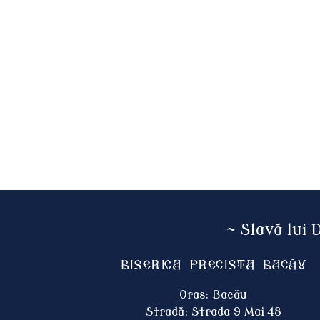
~ Slavă lui 
Biserica Precista BACĂU
Oras: Bacău
Stradă: Strada 9 Mai 48