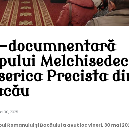
to-documnentară
pului Melchisedec
serica Precista di
acău
ai 30, 2025
ul Romanului și Bacăului a avut loc vineri, 30 mai 20