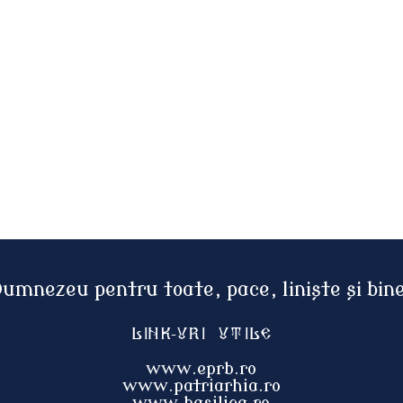
Dumnezeu pentru toate, pace, liniște și bi
Link-uri utile
www.eprb.ro
www.patriarhia.ro