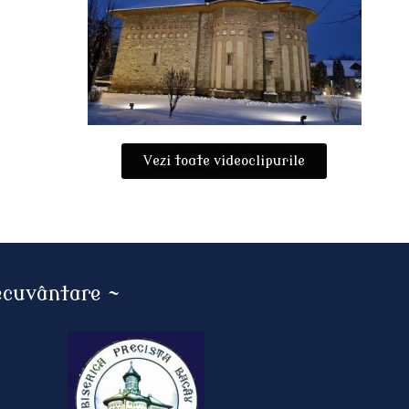
Vezi toate videoclipurile
necuvântare ~