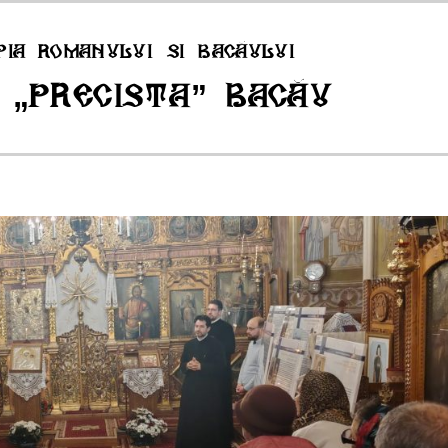
pia Romanului si Bacăului
 „Precista” Bacău