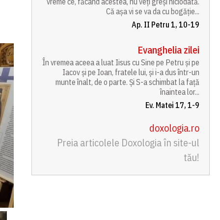
vreme ce, făcând acestea, nu veți greși niciodată.
Că așa vi se va da cu bogăție...
Ap. II Petru 1, 10-19
Evanghelia zilei
În vremea aceea a luat Iisus cu Sine pe Petru și pe
Iacov și pe Ioan, fratele lui, și i-a dus într-un
munte înalt, de o parte. Și S-a schimbat la față
înaintea lor...
Ev. Matei 17, 1-9
doxologia.ro
Preia articolele Doxologia în site-ul
tău!