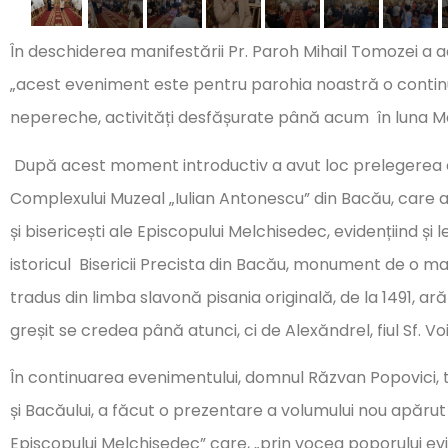
În deschiderea manifestării Pr. Paroh Mihail Tomozei a 
„acest eveniment este pentru parohia noastră o continuar
nepereche, activități desfășurate până acum în luna Ma
După acest moment introductiv a avut loc prelegerea d-
Complexului Muzeal „Iulian Antonescu” din Bacău, care a 
și bisericești ale Episcopului Melchisedec, evidențiind și 
istoricul Bisericii Precista din Bacău, monument de o m
tradus din limba slavonă pisania originală, de la 1491, a
greșit se credea până atunci, ci de Alexăndrel, fiul Sf. V
În continuarea evenimentului, domnul Răzvan Popovici, t
și Bacăului, a făcut o prezentare a volumului nou apărut
Episcopului Melchisedec” care, „prin vocea poporului ev