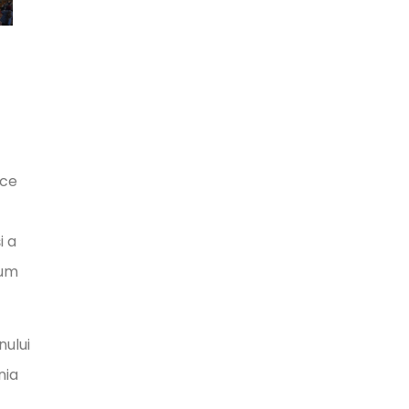
ice
i a
cum
nului
nia