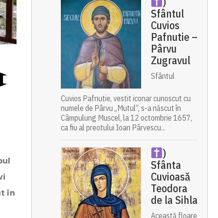
)
Sfântul
Cuvios
Pafnutie –
Pârvu
Zugravul
a
Sfântul
Cuvios Pafnutie, vestit iconar cunoscut cu
numele de Pârvu „Mutul”, s-a născut în
Câmpulung Muscel, la 12 octombrie 1657,
ca fiu al preotului Ioan Pârvescu...
)
pul
Sfânta
Cuvioasă
vi
Teodora
t în
de la Sihla
Această floare