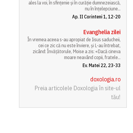
ales la voi, în sfințenie și în curăție dumnezeiască,
nu în înțelepciune...
Ap. II Corinteni 1, 12-20
Evanghelia zilei
În vremea aceea s-au apropiat de Iisus saducheii,
cei ce zic că nu este înviere, și L-au întrebat,
zicând: Învățătorule, Moise a zis: «Dacă cineva
moare neavând copii, fratele...
Ev. Matei 22, 23-33
doxologia.ro
Preia articolele Doxologia în site-ul
tău!