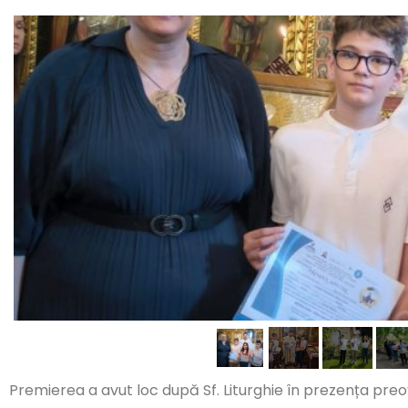
Premierea a avut loc după Sf. Liturghie în prezența preoțil