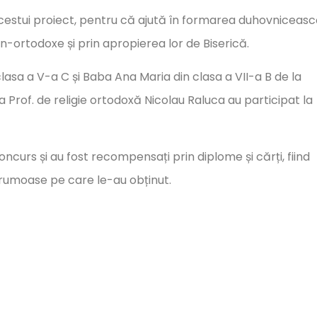
acestui proiect, pentru că ajută în formarea duhovniceasc
in-ortodoxe și prin apropierea lor de Biserică.
clasa a V-a C și Baba Ana Maria din clasa a VII-a B de la
 Prof. de religie ortodoxă Nicolau Raluca au participat la
oncurs și au fost recompensați prin diplome și cărți, fiind
 frumoase pe care le-au obținut.