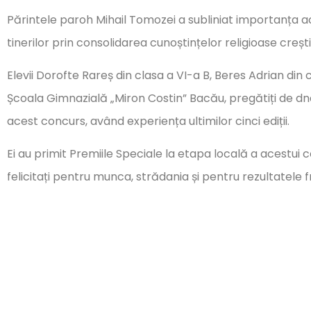
Părintele paroh Mihail Tomozei a subliniat importanța 
tinerilor prin consolidarea cunoștințelor religioase creșt
Elevii Dorofte Rareș din clasa a VI-a B, Beres Adrian din 
Școala Gimnazială „Miron Costin” Bacău, pregătiți de dna
acest concurs, având experiența ultimilor cinci ediții.
Ei au primit Premiile Speciale la etapa locală a acestui c
felicitați pentru munca, strădania și pentru rezultatele