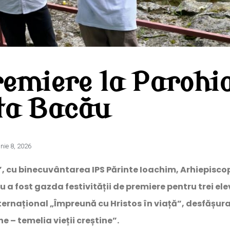
remiere la Parohi
ta Bacău
unie 8, 2026
r”, cu binecuvântarea IPS Părinte Ioachim, Arhiepisco
a fost gazda festivității de premiere pentru trei ele
ternațional „Împreună cu Hristos în viață”, desfășura
 – temelia vieții creștine”.