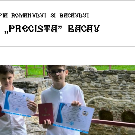
pia Romanului si Bacăului
 „Precista” Bacău