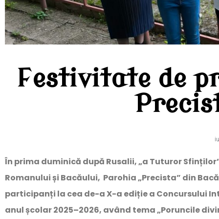
Festivitate de p
Precis
i
În prima duminică după Rusalii, „a Tuturor Sfințilo
Romanului și Bacăului, Parohia „Precista” din Bacău 
participanți la cea de-a X-a ediție a Concursului In
anul școlar 2025–2026, având tema „Poruncile divine