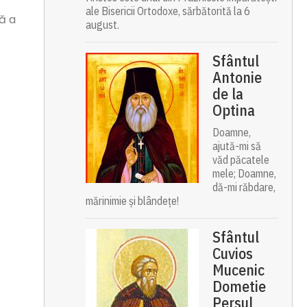
ale Bisericii Ortodoxe, sărbătorită la 6
ă a
august.
Sfântul
Antonie
de la
Optina
Doamne,
ajută-mi să
văd păcatele
mele; Doamne,
dă-mi răbdare,
mărinimie şi blândeţe!
Sfântul
Cuvios
Mucenic
Dometie
Persul