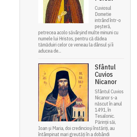
Cuviosul
Dometie
intrând într-o
peșteră,
petrecea acolo săvârșind multe minuni cu
numele lui Hristos, pentru că dădea
tămăduiri celor ce veneau la dânsul și îi
aducea de...
Sfântul
Cuvios
Nicanor
Sfântul Cuvios
Nicanor s-a
născut în anul
1491, în
Tesalonic.
Părinții săi,
Ioan și Maria, doi credincioși înstăriți, au
întâmpinat mari greutăți în a dobândi