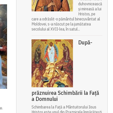
duhovnicească
și mireasă a lui
Hristos, pe
care a odrăslit-o pământul binecuvântat al
Moldovei, s-a născut pe la jumătatea
secolului al XVII-lea, în satul...
După-
prăznuirea Schimbării la Față
a Domnului
Schimbarea la Față a Mântuitorului Iisus
e.
Hristos este unul din Praznicele împărătești