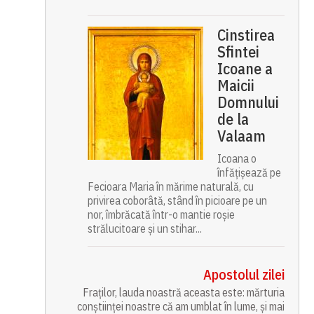
Cinstirea
Sfintei
Icoane a
Maicii
Domnului
de la
Valaam
Icoana o
înfățișează pe
Fecioara Maria în mărime naturală, cu
privirea coborâtă, stând în picioare pe un
nor, îmbrăcată într-o mantie roșie
strălucitoare și un stihar...
Apostolul zilei
Fraților, lauda noastră aceasta este: mărturia
conștiinței noastre că am umblat în lume, și mai