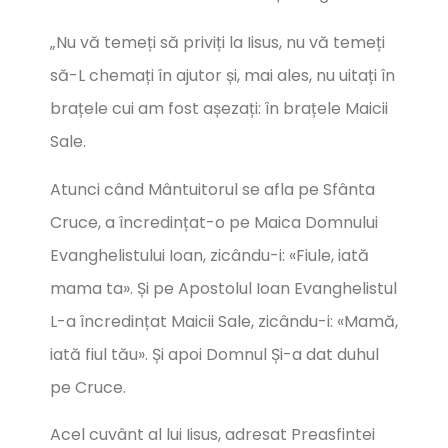
„Nu vă temeți să priviți la Iisus, nu vă temeți
să-L chemați în ajutor și, mai ales, nu uitați în
brațele cui am fost așezați: în brațele Maicii
Sale.
Atunci când Mântuitorul se afla pe Sfânta
Cruce, a încredințat-o pe Maica Domnului
Evanghelistului Ioan, zicându-i: «Fiule, iată
mama ta». Și pe Apostolul Ioan Evanghelistul
L-a încredințat Maicii Sale, zicându-i: «Mamă,
iată fiul tău». Și apoi Domnul Și-a dat duhul
pe Cruce.
Acel cuvânt al lui Iisus, adresat Preasfintei