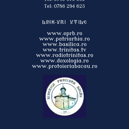
Tel: 0786 294 623
Link-uri utile
www.eprb.ro
www.patriarhia.ro
www.basilica.ro
www.trinitas.tv
www.radiotrinitas.ro
www.doxologia.ro
www.protoieri
abacau.ro