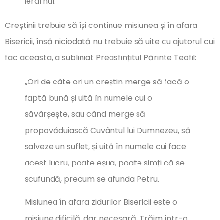
ierarhul.
Creștinii trebuie să își continue misiunea și în afara
Bisericii, însă niciodată nu trebuie să uite cu ajutorul cui
fac aceasta, a subliniat Preasfințitul Părinte Teofil:
„Ori de câte ori un creștin merge să facă o
faptă bună și uită în numele cui o
săvârșește, sau când merge să
propovăduiască Cuvântul lui Dumnezeu, să
salveze un suflet, și uită în numele cui face
acest lucru, poate eșua, poate simți că se
scufundă, precum se afunda Petru.
Misiunea în afara zidurilor Bisericii este o
misiune dificilă, dar necesară. Trăim într-o