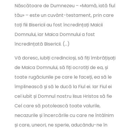
Născătoare de Dumnezeu – «Mamă, iată fiul
tău» – este un cuvânt-testament, prin care
toți fiii Bisericii au fost încredințați Maicii
Domnului, iar Maica Domnului a fost
încredințată Bisericii. (…)
Vă doresc, iubiți credincioși, să fiți îmbrățișați
de Maica Domnului, să fiți ocrotiți de ea, și
toate rugăciunile pe care le faceți, ea să le
împlinească și să le ducă la Fiul ei. Iar Fiul ei
cel iubit și Domnul nostru Iisus Hristos să fie
Cel care să potolească toate valurile,
necazurile și încercările cu care ne întâlnim
și care, uneori, ne sperie, aducându-ne în