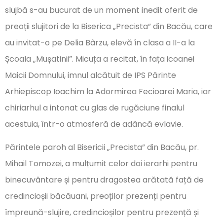
slujbă s-au bucurat de un moment inedit oferit de
preoții slujitori de la Biserica „Precista” din Bacău, care
au invitat-o pe Delia Bârzu, elevă în clasa a II-a la
Școala „Mușatinii”. Micuța a recitat, în fața icoanei
Maicii Domnului, imnul alcătuit de IPS Părinte
Arhiepiscop Ioachim la Adormirea Fecioarei Maria, iar
chiriarhul a intonat cu glas de rugăciune finalul
acestuia, într-o atmosferă de adâncă evlavie.
Părintele paroh al Bisericii „Precista” din Bacău, pr.
Mihail Tomozei, a mulțumit celor doi ierarhi pentru
binecuvântare și pentru dragostea arătată față de
credincioșii băcăuani, preoților prezenți pentru
împreună-slujire, credincioșilor pentru prezență și