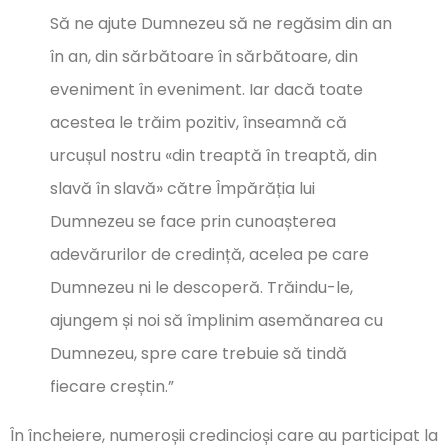
Să ne ajute Dumnezeu să ne regăsim din an
în an, din sărbătoare în sărbătoare, din
eveniment în eveniment. Iar dacă toate
acestea le trăim pozitiv, înseamnă că
urcușul nostru «din treaptă în treaptă, din
slavă în slavă» către Împărăția lui
Dumnezeu se face prin cunoașterea
adevărurilor de credință, acelea pe care
Dumnezeu ni le descoperă. Trăindu-le,
ajungem și noi să împlinim asemănarea cu
Dumnezeu, spre care trebuie să tindă
fiecare creștin.”
În încheiere, numeroșii credincioși care au participat la