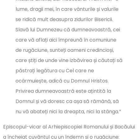
lume, dragii mei, în care vânturile și valurile
se ridică mult deasupra zidurilor Bisericii.
Slavă lui Dumnezeu că dumneavoastră, cei
care vă aflați aici împreună în comuniune
de rugăciune, sunteți oameni credincioși,
care știți de unde vine izbăvirea și căutați să
păstrați legătura cu Cel care ne
ocârmuiește, adică cu Domnul Hristos.
Privirea dumneavoastră este ațintită la
Domnul și vă doresc ca așa să rămână, să
nu vă abateți nici la dreapta, nici la stânga.”
Episcopul-vicar al Arhiepiscopiei Romanului și Bacăului
a încheiat cuvântul cu un îndemn și o rugăciune: