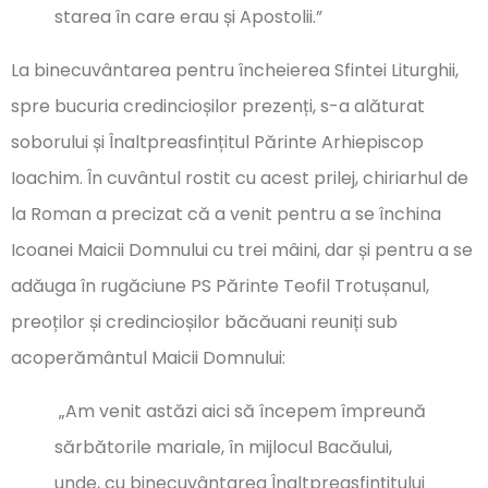
starea în care erau și Apostolii.”
La binecuvântarea pentru încheierea Sfintei Liturghii,
spre bucuria credincioșilor prezenți, s-a alăturat
soborului și Înaltpreasfințitul Părinte Arhiepiscop
Ioachim. În cuvântul rostit cu acest prilej, chiriarhul de
la Roman a precizat că a venit pentru a se închina
Icoanei Maicii Domnului cu trei mâini, dar și pentru a se
adăuga în rugăciune PS Părinte Teofil Trotușanul,
preoților și credincioșilor băcăuani reuniți sub
acoperământul Maicii Domnului:
„Am venit astăzi aici să începem împreună
sărbătorile mariale, în mijlocul Bacăului,
unde, cu binecuvântarea Înaltpreasfințitului