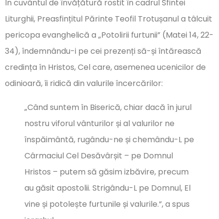
În cuvântul de învățătură rostit în cadrul Sfintei
Liturghii, Preasfințitul Părinte Teofil Trotușanul a tâlcuit
pericopa evanghelică a „Potolirii furtunii” (Matei 14, 22-
34), îndemnându-i pe cei prezenți să-și întărească
credința în Hristos, Cel care, asemenea ucenicilor de
odinioară, îi ridică din valurile încercărilor:
„Când suntem în Biserică, chiar dacă în jurul
nostru viforul vânturilor și al valurilor ne
înspăimântă, rugându-ne și chemându-L pe
Cârmaciul Cel Desăvârșit – pe Domnul
Hristos – putem să găsim izbăvire, precum
au găsit apostolii. Strigându-L pe Domnul, El
vine și potolește furtunile și valurile.”, a spus