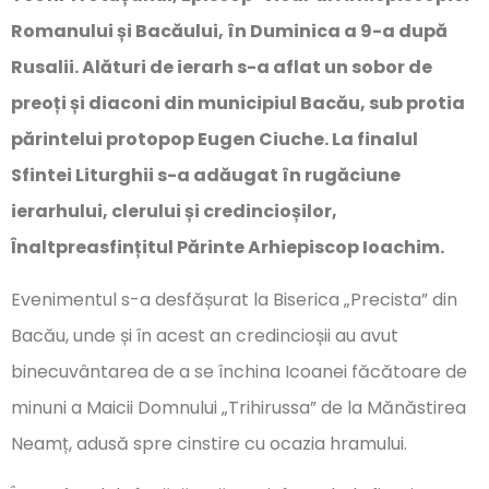
Romanului și Bacăului, în Duminica a 9-a după
Rusalii. Alături de ierarh s-a aflat un sobor de
preoți și diaconi din municipiul Bacău, sub protia
părintelui protopop Eugen Ciuche. La finalul
Sfintei Liturghii s-a adăugat în rugăciune
ierarhului, clerului și credincioșilor,
Înaltpreasfințitul Părinte Arhiepiscop Ioachim.
Evenimentul s-a desfășurat la Biserica „Precista” din
Bacău, unde și în acest an credincioșii au avut
binecuvântarea de a se închina Icoanei făcătoare de
minuni a Maicii Domnului „Trihirussa” de la Mănăstirea
Neamț, adusă spre cinstire cu ocazia hramului.