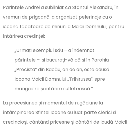
Părintele Andrei a subliniat că Sfântul Alexandru, în
vremuri de prigoană, a organizat pelerinaje cu o
icoană făcătoare de minuni a Maicii Domnului, pentru
întărirea credinței:
„Urmați exemplul său – a îndemnat
părintele –, și bucurați-vă că și în Parohia
„Precista” din Bacău, an de an, este adusă
Icoana Maicii Domnului „Trihirussa”, spre
mângâiere și întărire sufletească.”
La procesiunea și momentul de rugăciune la
întâmpinarea Sfintei Icoane au luat parte clerici și
credincioși, cântând pricesne și cântări de laudă Maicii