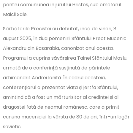
pentru comuniunea în jurul lui Hristos, sub omoforul
Maicii Sale.
Sărbătorile Precistei au debutat, încă de vineri, 8
august 2025, în ziua pomenirii Sfântului Preot Mucenic
Alexandru din Basarabia, canonizat anul acesta.
Programul a cuprins săvârșirea Tainei Sfântului Maslu,
urmată de o conferință susținută de părintele
arhimandrit Andrei Ioniță. În cadrul acesteia,
conferențiarul a prezentat viața și jertfa Sfântului,
amintind că a fost un mărturisitor al credinței și al
dragostei față de neamul românesc, care a primit
cununa muceniciei la vârsta de 80 de ani, într-un lagăr
sovietic.