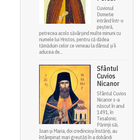
Cuviosul
Dometie
intrând într-o
peșteră,
petrecea acolo săvârșind multe minuni cu
numele lui Hristos, pentru că dădea
tămăduiri celor ce veneau la dânsul și îi
aducea de...
Sfântul
Cuvios
Nicanor
Sfântul Cuvios
Nicanor s-a
născut în anul
1491, în
Tesalonic.
Părinții săi,
Ioan și Maria, doi credincioși înstăriți, au
întâmpinat mari greutăți în a dobândi