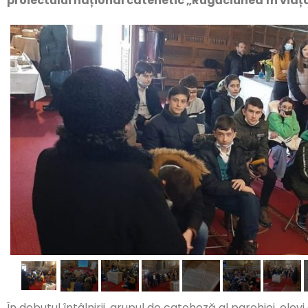
proiectului național catehetic „Rugăciunea în viaț
În debutul întâlnirii, grupul de cateheză al parohiei, elev