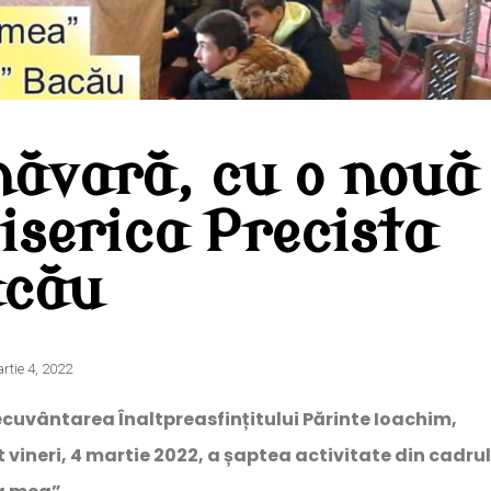
măvară, cu o nouă
iserica Precista
acău
rtie 4, 2022
ecuvântarea Înaltpreasfințitului Părinte Ioachim,
vineri, 4 martie 2022, a șaptea activitate din cadrul