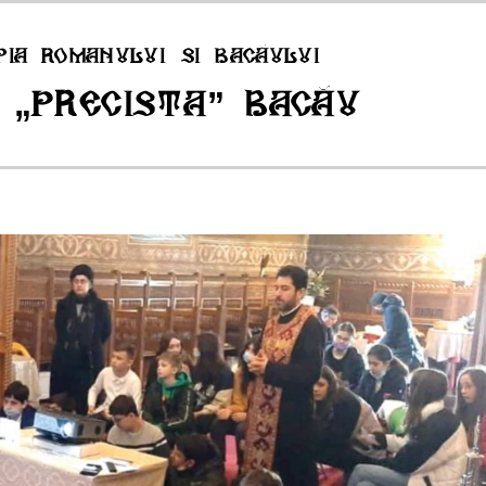
pia Romanului si Bacăului
 „Precista” Bacău