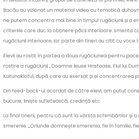
Bacău au vizionat un material video cu tematică duhovn
ne putem concentra mai bine în timpul rugăciunii și a e
criteriile care duc la obținere păcii interioare: smerita 
rugăciunii interioare, iar parte din tineri au citit cu voce
Elevii au rostit în partea a doua rugăciunea pentru pace
rostire a rugăciunii „Doamne Iisuse Hristoase, Fiul lui 
Katunakiotul, după care au exersat și ei concentrarea pe
Din feed-back-ul acordat de către elevi, am putut const
bucurie, liniște sufletească, credință etc.
La final tinerii, pentru că sunt la vârsta schimbărilor și 
smerenie. „Oriunde domnește smerenia, fie în familie, fie