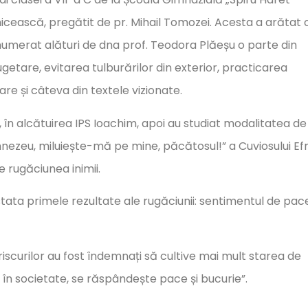
icească, pregătit de pr. Mihail Tomozei. Acesta a arătat
numerat alături de dna prof. Teodora Plăeșu o parte din
cugetare, evitarea tulburărilor din exterior, practicarea
 tare și câteva din textele vizionate.
, în alcătuirea IPS Ioachim, apoi au studiat modalitatea de
Dumnezeu, miluiește-mă pe mine, păcătosul!” a Cuviosului E
 rugăciunea inimii.
ata primele rezultate ale rugăciunii: sentimentul de pac
a riscurilor au fost îndemnați să cultive mai mult starea de
 în societate, se răspândește pace și bucurie”.