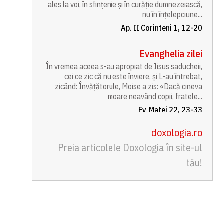
ales la voi, în sfințenie și în curăție dumnezeiască,
nu în înțelepciune...
Ap. II Corinteni 1, 12-20
Evanghelia zilei
În vremea aceea s-au apropiat de Iisus saducheii,
cei ce zic că nu este înviere, și L-au întrebat,
zicând: Învățătorule, Moise a zis: «Dacă cineva
moare neavând copii, fratele...
Ev. Matei 22, 23-33
doxologia.ro
Preia articolele Doxologia în site-ul
tău!