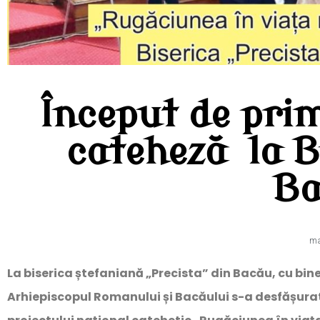
Început de pri
cateheză la B
B
ma
La biserica ștefaniană „Precista” din Bacău, cu bin
Arhiepiscopul Romanului și Bacăului s-a desfășurat 