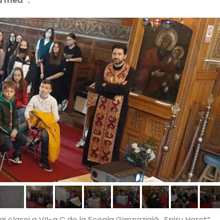
a mea”.
i ai clasei a VII-a C de la Școala Gimnazială „Spiru Haret”