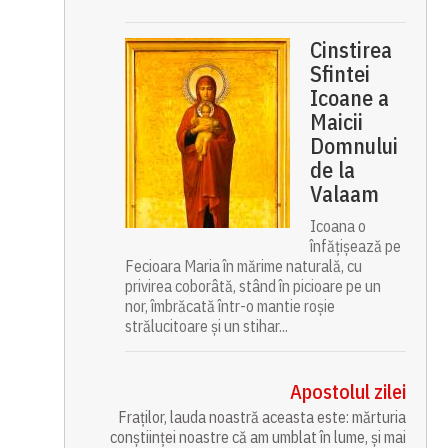
Cinstirea
Sfintei
Icoane a
Maicii
Domnului
de la
Valaam
Icoana o
înfățișează pe
Fecioara Maria în mărime naturală, cu
privirea coborâtă, stând în picioare pe un
nor, îmbrăcată într-o mantie roșie
strălucitoare și un stihar...
Apostolul zilei
Fraților, lauda noastră aceasta este: mărturia
conștiinței noastre că am umblat în lume, și mai