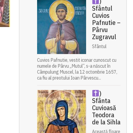
)
Sfântul
Cuvios
Pafnutie –
Pârvu
Zugravul
Sfântul
Cuvios Pafnutie, vestit iconar cunoscut cu
numele de Pârvu „Mutul”, s-a născut în
Câmpulung Muscel, la 12 octombrie 1657,
ca fiu al preotului Ioan Pârvescu...
)
Sfânta
Cuvioasă
Teodora
de la Sihla
Această floare