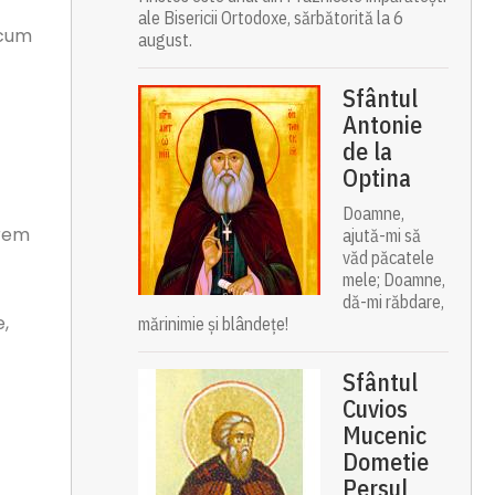
ale Bisericii Ortodoxe, sărbătorită la 6
 cum
august.
Sfântul
Antonie
de la
Optina
Doamne,
frem
ajută-mi să
văd păcatele
mele; Doamne,
dă-mi răbdare,
e,
mărinimie şi blândeţe!
Sfântul
Cuvios
Mucenic
Dometie
Persul