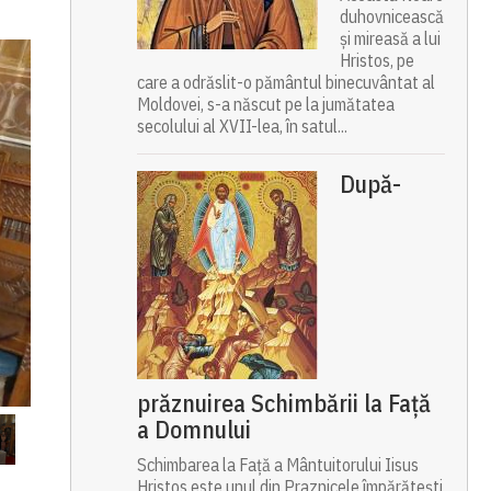
duhovnicească
și mireasă a lui
Hristos, pe
care a odrăslit-o pământul binecuvântat al
Moldovei, s-a născut pe la jumătatea
secolului al XVII-lea, în satul...
După-
prăznuirea Schimbării la Față
a Domnului
Schimbarea la Față a Mântuitorului Iisus
Hristos este unul din Praznicele împărătești