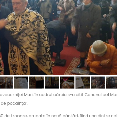
avecerniței Mari, în cadrul căreia s-a citit Canonul cel Ma
l de pocăință”.
50 de tropare, grupate în nouă cântări, fiind una dintre ce