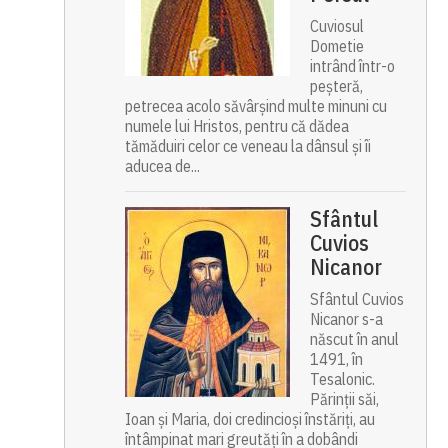
Cuviosul
Dometie
intrând într-o
peșteră,
petrecea acolo săvârșind multe minuni cu
numele lui Hristos, pentru că dădea
tămăduiri celor ce veneau la dânsul și îi
aducea de...
Sfântul
Cuvios
Nicanor
Sfântul Cuvios
Nicanor s-a
născut în anul
1491, în
Tesalonic.
Părinții săi,
Ioan și Maria, doi credincioși înstăriți, au
întâmpinat mari greutăți în a dobândi