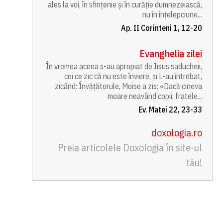
ales la voi, în sfințenie și în curăție dumnezeiască,
nu în înțelepciune...
Ap. II Corinteni 1, 12-20
Evanghelia zilei
În vremea aceea s-au apropiat de Iisus saducheii,
cei ce zic că nu este înviere, și L-au întrebat,
zicând: Învățătorule, Moise a zis: «Dacă cineva
moare neavând copii, fratele...
Ev. Matei 22, 23-33
doxologia.ro
Preia articolele Doxologia în site-ul
tău!