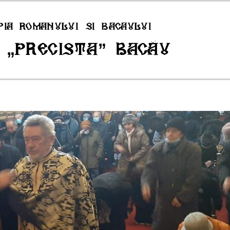
pia Romanului si Bacăului
 „Precista” Bacău