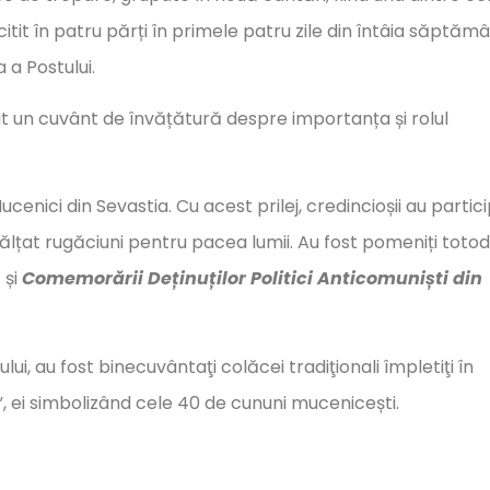
citit în patru părți în primele patru zile din întâia săptăm
 a Postului.
 rostit un cuvânt de învățătură despre importanța și rolul
 Mucenici din Sevastia. Cu acest prilej, credincioșii au partic
a înălțat rugăciuni pentru pacea lumii. Au fost pomeniți toto
 și
Comemorării Deținuților Politici Anticomuniști din
ului, au fost binecuvântaţi colăcei tradiţionali împletiţi în
ri”, ei simbolizând cele 40 de cununi mucenicești.