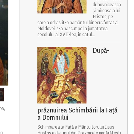
duhovnicească
și mireasă a lui
Hristos, pe
care a odrăslit-o pământul binecuvântat al
Moldovei, s-a născut pe la jumătatea
secolului al XVII-lea, în satul...
După-
re,
prăznuirea Schimbării la Față
a Domnului
Schimbarea la Față a Mântuitorului Iisus
le
Hristos este unul din Praznicele împărătești