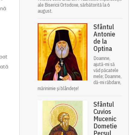
ale Bisericii Ortodoxe, sărbătorită la 6
ână
august.
Sfântul
Antonie
de la
Optina
ipat
Doamne,
ajută-mi să
dată
văd păcatele
mele; Doamne,
dă-mi răbdare,
mărinimie şi blândeţe!
Sfântul
Cuvios
Mucenic
Dometie
Persul