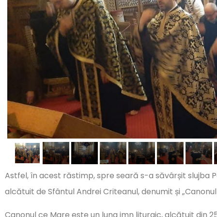
Astfel, în acest răstimp, spre seară s-a săvârșit slujba P
alcătuit de Sfântul Andrei Criteanul, denumit și „Canonu
Canonul ce Mare este un lung imn liturgic, alcătuit din 2