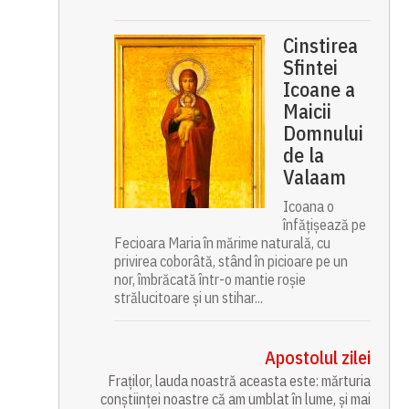
Cinstirea
Sfintei
Icoane a
Maicii
Domnului
de la
Valaam
Icoana o
înfățișează pe
Fecioara Maria în mărime naturală, cu
privirea coborâtă, stând în picioare pe un
nor, îmbrăcată într-o mantie roșie
strălucitoare și un stihar...
Apostolul zilei
Fraților, lauda noastră aceasta este: mărturia
conștiinței noastre că am umblat în lume, și mai