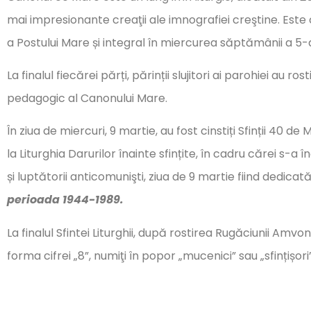
mai impresionante creaţii ale imnografiei creştine. Este 
a Postului Mare și integral în miercurea săptămânii a 5-a
La finalul fiecărei părți, părinții slujitori ai parohiei au
pedagogic al Canonului Mare.
În ziua de miercuri, 9 martie, au fost cinstiți Sfinții 40 de
la Liturghia Darurilor înainte sfințite, în cadru cărei s-
și luptătorii anticomunişti, ziua de 9 martie fiind dedicată
perioada 1944-1989.
La finalul Sfintei Liturghii, după rostirea Rugăciunii Amvon
forma cifrei „8”, numiţi în popor „mucenici” sau „sfințișo