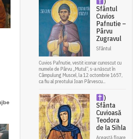
)
Sfântul
Cuvios
Pafnutie –
Pârvu
Zugravul
Sfântul
Cuvios Pafnutie, vestit iconar cunoscut cu
numele de Pârvu „Mutul”, s-a născut în
Câmpulung Muscel, la 12 octombrie 1657,
ca fiu al preotului Ioan Pârvescu...
)
ujbe
Sfânta
Cuvioasă
Teodora
de la Sihla
Această floare