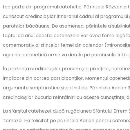
fac parte din programul catehetic. Părintele Răzvan a tr
cunoscut credincioșilor itinerariul cadrul al programului 
parohiilor băcăuane. De asemenea, părintele a subliniat
faptul că anul acesta, catehezele vor avea teme legate d
comemorativ al sfintelor femei din calendar (mironosițe,
agenda catehetică ce se va derula pe parcursului întreg
În prezența credincioșilor precum și a preoților, catehe
implicare din partea participanților. Momentul catehetic
argumente scripturistice și patristice. Părintele Adrian
credincioşilor bucuria reîntâlnirii cu aceste cunoştinţe, da
La sfârșitul catehezei, după rugăciunea Sfântului Efrem S
Tomozei l-a felicitat pe părintele Adrian pentru cateheza 