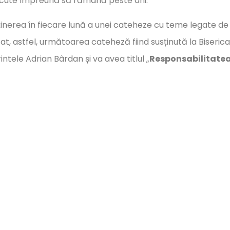
cute împreună să rămână peste ani.
inerea în fiecare lună a unei cateheze cu teme legate de
tat, astfel, următoarea cateheză fiind susținută la Biserica
intele Adrian Bârdan și va avea titlul „
Responsabilitate