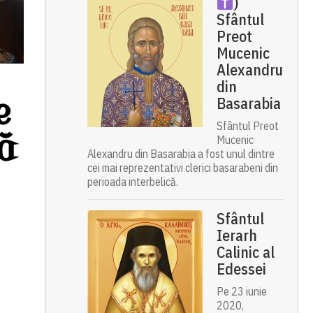
)
Sfântul
Preot
Mucenic
Alexandru
din
te
Basarabia
Sfântul Preot
ă
Mucenic
Alexandru din Basarabia a fost unul dintre
cei mai reprezentativi clerici basarabeni din
perioada interbelică.
Sfântul
Ierarh
Calinic al
Edessei
Pe 23 iunie
2020,