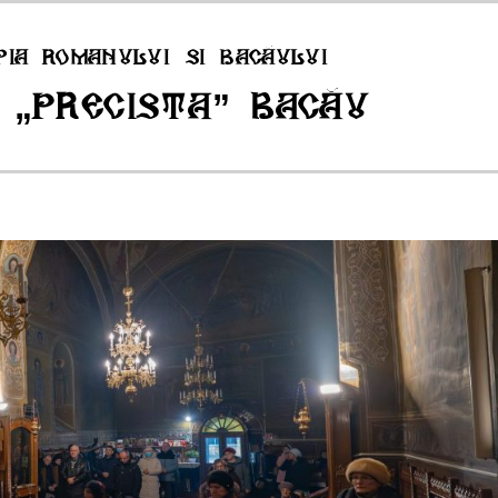
pia Romanului si Bacăului
 „Precista” Bacău