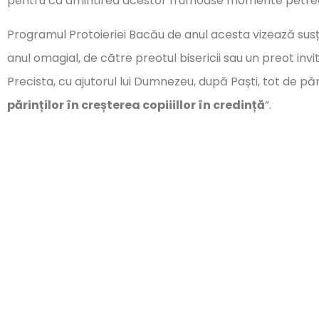
pentru ca amintirea acestor frumoase momente petre
Programul Protoieriei Bacău de anul acesta vizează susț
anul omagial, de către preotul bisericii sau un preot invi
Precista, cu ajutorul lui Dumnezeu, după Paști, tot de păr
părinților în creșterea copiiillor în credință
”.