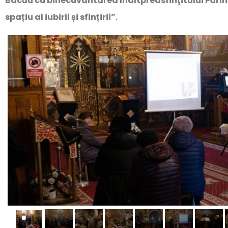
Bacău cu binecuvântarea Înaltpreasfinţitului Părint
spațiu al iubirii și sfințirii”.