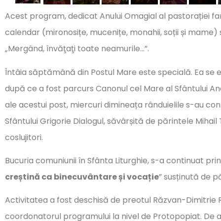
Acest program, dedicat Anului Omagial al pastorației fam
calendar (mironosițe, mucenițe, monahii, soții și mame)
„Mergând, învăţaţi toate neamurile…”.
Întâia săptămână din Postul Mare este specială. Ea se evi
după ce a fost parcurs Canonul cel Mare al Sfântului Andr
ale acestui post, miercuri dimineața rânduielile s-au cont
Sfântului Grigorie Dialogul, săvârșită de părintele Mihai
coslujitori.
Bucuria comuniunii în Sfânta Liturghie, s-a continuat pri
creștină ca binecuvântare și vocație
” susținută de p
Activitatea a fost deschisă de preotul Răzvan-Dimitrie R
coordonatorul programului la nivel de Protopopiat. De a