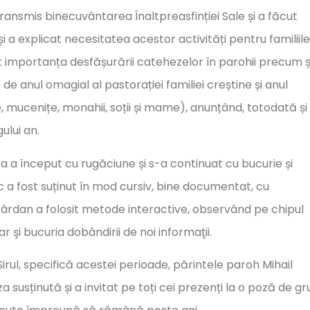
ansmis binecuvântarea Înaltpreasfinției Sale și a făcut
și a explicat necesitatea acestor activități pentru familiile
 importanța desfășurării catehezelor în parohii precum ș
e anul omagial al pastorației familiei creștine și anul
 mucenițe, monahii, soții și mame), anunțând, totodată și
ului an.
za a început cu rugăciune și s-a continuat cu bucurie și
 a fost suținut în mod cursiv, bine documentat, cu
 Bârdan a folosit metode interactive, observând pe chipul
r şi bucuria dobândirii de noi informaţii.
irul, specifică acestei perioade, părintele paroh Mihail
susținută și a invitat pe toți cei prezenți la o poză de gr