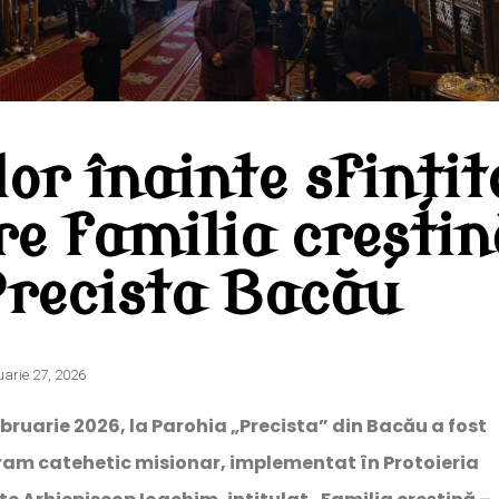
or înainte sfinți
re familia creștin
Precista Bacău
uarie 27, 2026
bruarie 2026, la Parohia „Precista” din Bacău a fost
ram catehetic misionar, implementat în Protoieria