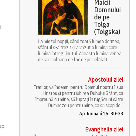
Maicii
Domnului
de pe
Tolga
i
(Tolgska)
La miezul nopții, când toată lumea dormea,
sfântul s-a trezit și a văzut o lumină care
lumina întreg ținutul. Aceasta lumină venea
de la o coloană de foc de pe celălalt...
Apostolul zilei
Fraților, vă îndemn, pentru Domnul nostru Iisus
Hristos și pentru iubirea Duhului Sfânt, ca
împreună cu mine, să luptați în rugăciuni către
Dumnezeu pentru mine, ca să scap de...
Ap. Romani 15, 30-33
up,
Evanghelia zilei