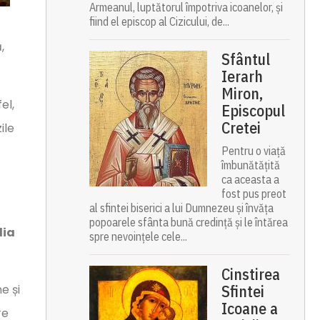
Armeanul, luptătorul împotriva icoanelor, și
fiind el episcop al Cizicului, de...
,
Sfântul
Ierarh
Miron,
el,
Episcopul
Cretei
ile
Pentru o viață
îmbunătățită
ca aceasta a
fost pus preot
al sfintei biserici a lui Dumnezeu și învăța
popoarele sfânta bună credință și le întărea
lia
spre nevoințele cele...
Cinstirea
Sfintei
e și
Icoane a
re