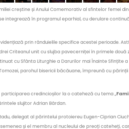
iliei creștine și Anului Comemorativ al sfintelor femei din
 se integrează în programul eparhial, cu derulare continuă
dențiază prin rânduielile specifice acestei perioade. Astf
ei Criteanul unit cu slujba pavecerniței în primele două z
inuat cu Sfânta Liturghie a Darurilor mai Înainte Sfințite a
l Tomozei, parohul bisericii băcăuane, împreună cu părinții
n participarea credincioșilor la o cateheză cu tema „
Fami
ărintele slujitor Adrian Bârdan.
adu, delegat al părintelui protoiereu Eugen-Ciprian Ciuch
semenea și el membru al nucleului de preoți cateheți, ca