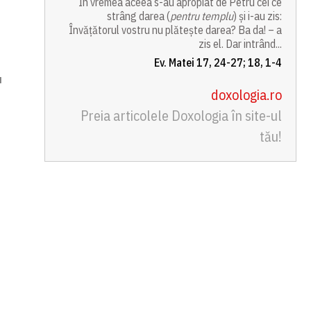
În vremea aceea s-au apropiat de Petru cei ce
strâng darea (
pentru templu
) și i-au zis:
Învățătorul vostru nu plătește darea? Ba da! – a
zis el. Dar intrând...
Ev. Matei 17, 24-27; 18, 1-4
a
doxologia.ro
Preia articolele Doxologia în site-ul
tău!