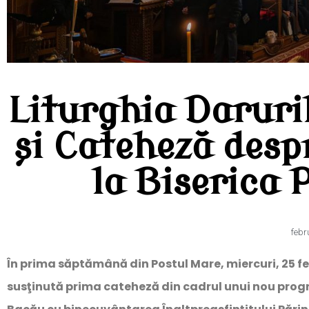
Liturghia Daruril
și Cateheză desp
la Biserica 
febr
În prima săptămână din Postul Mare, miercuri, 25 fe
susţinută prima cateheză din cadrul unui nou prog