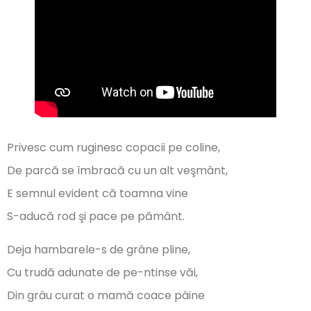
Privesc cum ruginesc copacii pe coline,
De parcă se îmbracă cu un alt veşmânt,
E semnul evident că toamna vine
S-aducă rod şi pace pe pământ.
Deja hambarele-s de grâne pline,
Cu trudă adunate de pe-ntinse văi,
Din grâu curat o mamă coace pâine