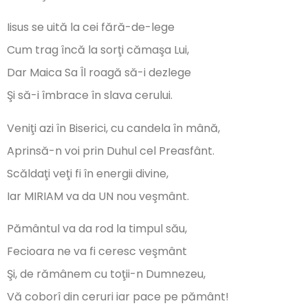
Iisus se uită la cei fără-de-lege
Cum trag încă la sorţi cămaşa Lui,
Dar Maica Sa Îl roagă să-i dezlege
Şi să-i îmbrace în slava cerului.
Veniţi azi în Biserici, cu candela în mână,
Aprinsă-n voi prin Duhul cel Preasfânt.
Scăldaţi veţi fi în energii divine,
Iar MIRIAM va da UN nou veşmânt.
Pământul va da rod la timpul său,
Fecioara ne va fi ceresc veşmânt
Şi, de rămânem cu toţii-n Dumnezeu,
Vă coborî din ceruri iar pace pe pământ!