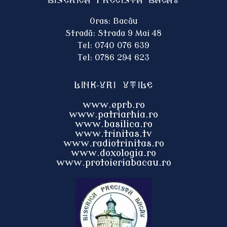
Biserica Precista BACĂU
Oras: Bacău
Stradă: Strada 9 Mai 48
Tel: 0740 076 639
Tel: 0786 294 623
Link-uri utile
www.eprb.ro
www.patriarhia.ro
www.basilica.ro
www.trinitas.tv
www.radiotrinitas.ro
www.doxologia.ro
www.protoieri
abacau.ro