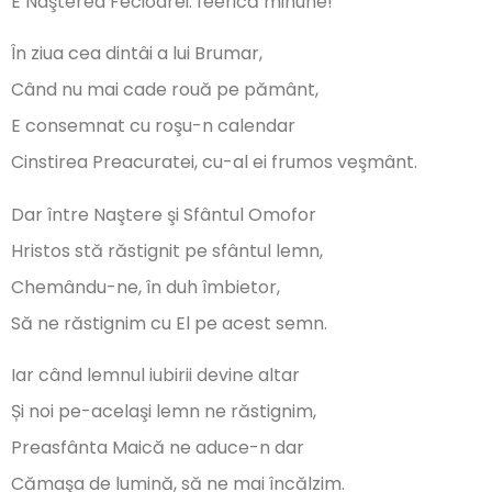
E Naşterea Fecioarei: feerică minune!
În ziua cea dintâi a lui Brumar,
Când nu mai cade rouă pe pământ,
E consemnat cu roşu-n calendar
Cinstirea Preacuratei, cu-al ei frumos veşmânt.
Dar între Naştere şi Sfântul Omofor
Hristos stă răstignit pe sfântul lemn,
Chemându-ne, în duh îmbietor,
Să ne răstignim cu El pe acest semn.
Iar când lemnul iubirii devine altar
Și noi pe-acelaşi lemn ne răstignim,
Preasfânta Maică ne aduce-n dar
Cămaşa de lumină, să ne mai încălzim.