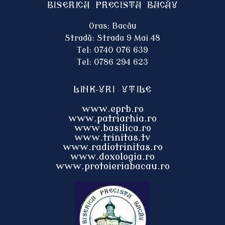
Biserica Precista BACĂU
Oras: Bacău
Stradă: Strada 9 Mai 48
Tel: 0740 076 639
Tel: 0786 294 623
Link-uri utile
www.eprb.ro
www.patriarhia.ro
www.basilica.ro
www.trinitas.tv
www.radiotrinitas.ro
www.doxologia.ro
www.protoieri
abacau.ro