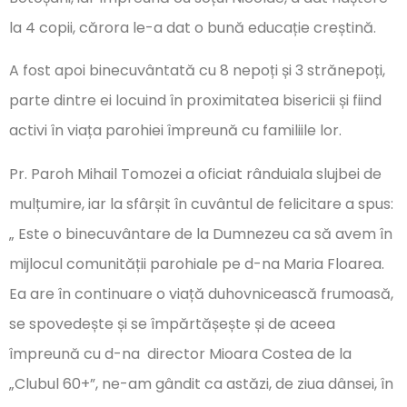
la 4 copii, cărora le-a dat o bună educație creștină.
A fost apoi binecuvântată cu 8 nepoți și 3 strănepoți,
parte dintre ei locuind în proximitatea bisericii și fiind
activi în viața parohiei împreună cu familiile lor.
Pr. Paroh Mihail Tomozei a oficiat rânduiala slujbei de
mulțumire, iar la sfârșit în cuvântul de felicitare a spus:
„ Este o binecuvântare de la Dumnezeu ca să avem în
mijlocul comunității parohiale pe d-na Maria Floarea.
Ea are în continuare o viață duhovnicească frumoasă,
se spovedește și se împărtășește și de aceea
împreună cu d-na director Mioara Costea de la
„Clubul 60+”, ne-am gândit ca astăzi, de ziua dânsei, în