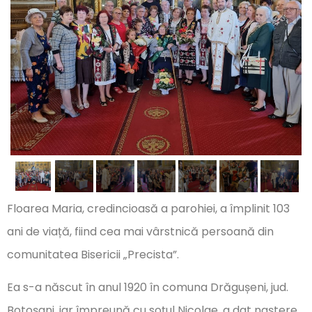
Floarea Maria, credincioasă a parohiei, a împlinit 103
ani de viață, fiind cea mai vârstnică persoană din
comunitatea Bisericii „Precista”.
Ea s-a născut în anul 1920 în comuna Drăgușeni, jud.
Botoșani, iar împreună cu soțul Nicolae, a dat naștere