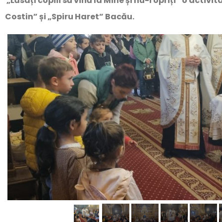
„Lăsați copiii să vină la Mine și nu-i opriți” o activ
Costin” și „Spiru Haret” Bacău.