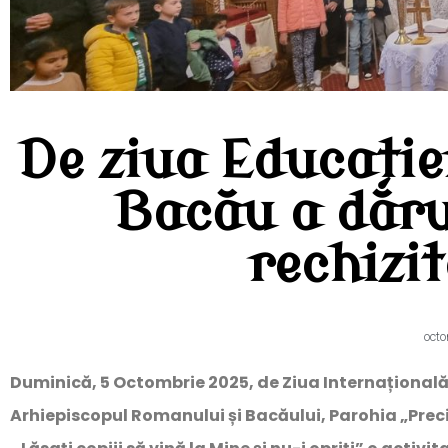
De ziua Educație
Bacău a dăru
rechizit
octo
Duminică, 5 Octombrie 2025, de Ziua Internațională
Arhiepiscopul Romanului și Bacăului, Parohia „Prec