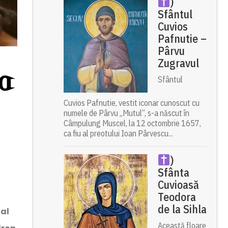
)
Sfântul
Cuvios
Pafnutie –
Pârvu
Zugravul
a
Sfântul
Cuvios Pafnutie, vestit iconar cunoscut cu
numele de Pârvu „Mutul”, s-a născut în
Câmpulung Muscel, la 12 octombrie 1657,
ca fiu al preotului Ioan Pârvescu...
)
Sfânta
Cuvioasă
Teodora
de la Sihla
ial
Această floare