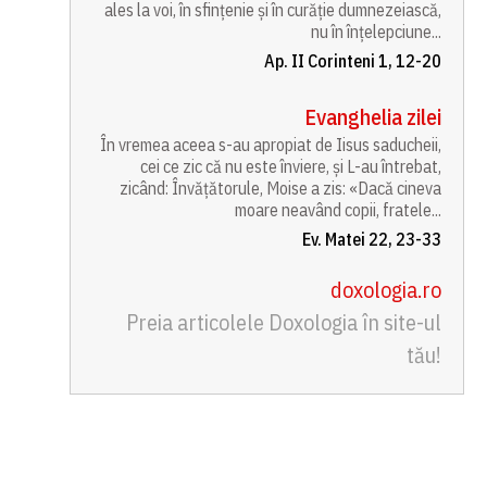
ales la voi, în sfințenie și în curăție dumnezeiască,
nu în înțelepciune...
Ap. II Corinteni 1, 12-20
Evanghelia zilei
În vremea aceea s-au apropiat de Iisus saducheii,
cei ce zic că nu este înviere, și L-au întrebat,
zicând: Învățătorule, Moise a zis: «Dacă cineva
moare neavând copii, fratele...
Ev. Matei 22, 23-33
doxologia.ro
Preia articolele Doxologia în site-ul
tău!