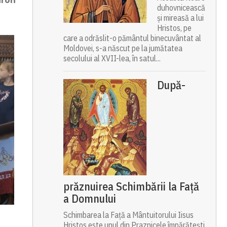
iron
duhovnicească
și mireasă a lui
Hristos, pe
care a odrăslit-o pământul binecuvântat al
Moldovei, s-a născut pe la jumătatea
secolului al XVII-lea, în satul...
După-
prăznuirea Schimbării la Față
a Domnului
Schimbarea la Față a Mântuitorului Iisus
Hristos este unul din Praznicele împărătești