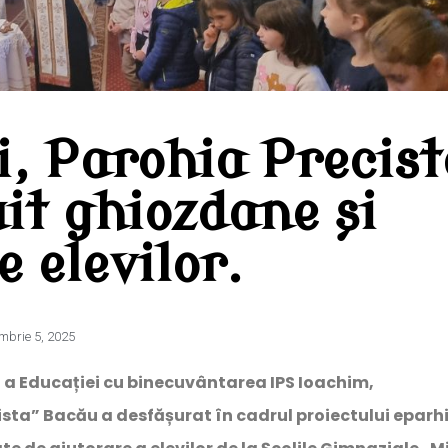
i, Parohia Precist
it ghiozdane și
e elevilor.
mbrie 5, 2025
 a Educației cu binecuvântarea IPS Ioachim,
ista” Bacău a desfășurat în cadrul proiectului eparh