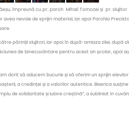
ăeșu, împreună cu pr. paroh Mihail Tomozei și pr. slujitor
r avea nevoie de sprijin material, iar apoi Parohia Precist
sare.
tre părinții slujitori, iar apoi în după-amiaza zilei, după s
rugăciunea de binecuvântare pentru acest an școlar, apoi a
m dorit să aducem bucurie și să oferim un sprijin elevilor
erii, a credinței și a valorilor autentice. Biserica susține
plu de solidaritate și iubire creștină”, a subliniat în cuvân