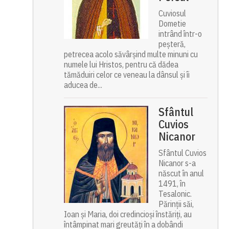
Cuviosul
Dometie
intrând într-o
peșteră,
petrecea acolo săvârșind multe minuni cu
numele lui Hristos, pentru că dădea
tămăduiri celor ce veneau la dânsul și îi
aducea de...
Sfântul
Cuvios
Nicanor
Sfântul Cuvios
Nicanor s-a
născut în anul
1491, în
Tesalonic.
Părinții săi,
Ioan și Maria, doi credincioși înstăriți, au
întâmpinat mari greutăți în a dobândi