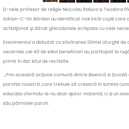
D-nele profesor de religie Niocolau Raluca și Teodora Pl
Adrian-C-tin Bărdan au identificat mai întăi copiii care a
achiziţionat şi dăruit ghiozdanele echipate cu cele nece
Evenimentul a debutat cu săvârșirea Sfintei Liturghii de că
vecerniei, cei 40 de elevi beneficiari au participat la 
primit în dar kitul de rechizite.
„Prin această acțiune comună dintre Biserică si Școală a
parohia noastră, care trebuie să crească în lumina cunoașt
educația oferindu-le nu doar ajutor material, ci și un exem
său părintele paroh.