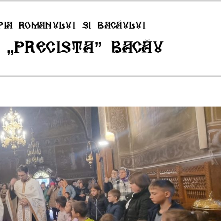
pia Romanului si Bacăului
 „Precista” Bacău