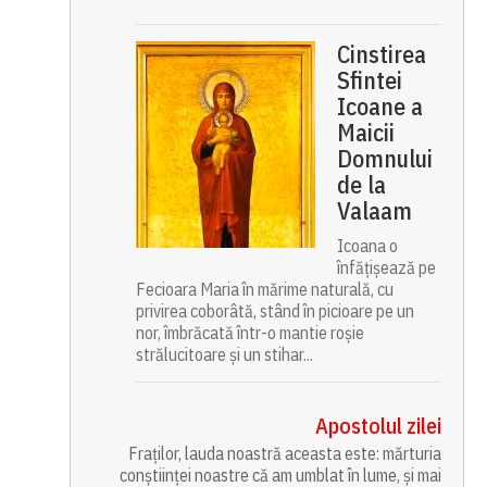
Cinstirea
Sfintei
Icoane a
Maicii
Domnului
de la
Valaam
Icoana o
înfățișează pe
Fecioara Maria în mărime naturală, cu
privirea coborâtă, stând în picioare pe un
nor, îmbrăcată într-o mantie roșie
strălucitoare și un stihar...
Apostolul zilei
Fraților, lauda noastră aceasta este: mărturia
conștiinței noastre că am umblat în lume, și mai