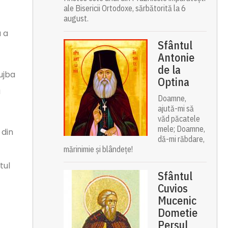
ale Bisericii Ortodoxe, sărbătorită la 6
august.
a a
Sfântul
Antonie
de la
lujba
Optina
u
Doamne,
ajută-mi să
văd păcatele
mele; Doamne,
 din
dă-mi răbdare,
mărinimie şi blândeţe!
tul
Sfântul
Cuvios
Mucenic
Dometie
Persul