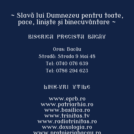
~ Slavă lui Dumnezeu pentru toate,
pace, liniște și binecuvântare ~
Biserica Precista BACĂU
Oras: Bacău
Stradă: Strada 9 Mai 48
Tel: 0740 076 639
Tel: 0786 294 623
Link-uri utile
www.eprb.ro
www.patriarhia.ro
www.basilica.ro
www.trinitas.tv
www.radiotrinitas.ro
www.doxologia.ro
www.protoieri
abacau.ro