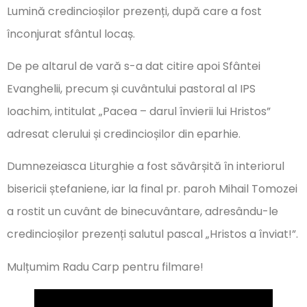
Lumină credincioșilor prezenți, după care a fost
înconjurat sfântul locaș.
De pe altarul de vară s-a dat citire apoi Sfântei
Evanghelii, precum și cuvântului pastoral al IPS
Ioachim, intitulat „Pacea – darul învierii lui Hristos”
adresat clerului și credincioșilor din eparhie.
Dumnezeiasca Liturghie a fost săvârșită în interiorul
bisericii ștefaniene, iar la final pr. paroh Mihail Tomozei
a rostit un cuvânt de binecuvântare, adresându-le
credincioșilor prezenți salutul pascal „Hristos a înviat!”.
Mulțumim Radu Carp pentru filmare!