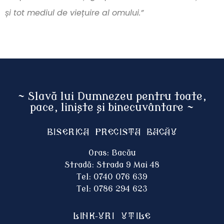
și tot mediul de viețuire al omului.”
~ Slavă lui Dumnezeu pentru toate,
pace, liniște și binecuvântare ~
Biserica Precista BACĂU
Oras: Bacău
Stradă: Strada 9 Mai 48
Tel: 0740 076 639
Tel: 0786 294 623
Link-uri utile