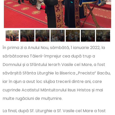
În prima zi a Anului Nou, sâmbătă, 1 ianuarie 2022, la
sărbătoarea Tăierii-împrejur cea după trup a
Domnului și a Sfântului Ierarh Vasile cel Mare, a fost
săvârșită Sfânta Liturghie la Biserica „Precista” Bacău,
iar în ajun a avut loc slujba trecerii dintre ani, care
cuprinde Acatistul Mântuitorului Iisus Hristos și mai
multe rugăciuni de mulțumire.
La final, după Sf. Liturghie a Sf. Vasile cel Mare a fost