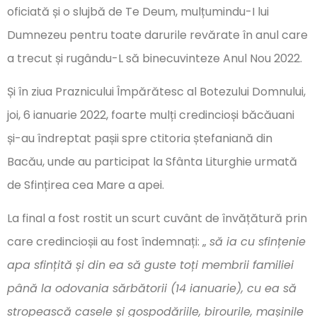
oficiată și o slujbă de Te Deum, mulțumindu-I lui
Dumnezeu pentru toate darurile revărate în anul care
a trecut și rugându-L să binecuvinteze Anul Nou 2022.
Și în ziua Praznicului Împărătesc al Botezului Domnului,
joi, 6 ianuarie 2022, foarte mulți credincioși băcăuani
și-au îndreptat pașii spre ctitoria ștefaniană din
Bacău, unde au participat la Sfânta Liturghie urmată
de Sfințirea cea Mare a apei.
La final a fost rostit un scurt cuvânt de învățătură prin
care credincioșii au fost îndemnați: „
să ia cu sfințenie
apa sfințită și din ea să guste toți membrii familiei
până la odovania sărbătorii (14 ianuarie), cu ea să
stropească casele și gospodăriile, birourile, mașinile