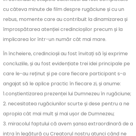
cu câteva minute de film despre rugăciune și cu un
rebus, momente care au contribuit la dinamizarea și
împrospătarea atenției credincioșilor precum și la
implicarea lor într-un număr cât mai mare.
În încheiere, credincioșii au fost învitați să își exprime
concluziile, și au fost evidențiate trei idei principale pe
care le-au reținut și pe care fiecare participant s-a
angajat să le aplice practic în fiecare zi, și anume:
1.conștientizarea prezenței lui Dumnezeu în rugăciune;
2. necesitatea rugăciunilor scurte și dese pentru a ne
apropia cât mai mult și mai ușor de Dumnezeu;
3. miracolul faptului că avem șansa extraordinară de a
intra în legătură cu Creatorul nostru atunci când ne