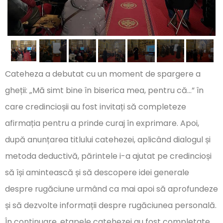
Cateheza a debutat cu un moment de spargere a
gheții: „Mă simt bine în biserica mea, pentru că…” în
care credincioșii au fost invitați să completeze
afirmația pentru a prinde curaj în exprimare. Apoi,
după anunțarea titlului catehezei, aplicând dialogul și
metoda deductivă, părintele i-a ajutat pe credincioși
să își amintească și să descopere idei generale
despre rugăciune urmând ca mai apoi să aprofundeze
și să dezvolte informații despre rugăciunea personală.
În continuare, etapele catehezei au fost completate