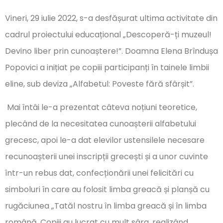
Vineri, 29 iulie 2022, s-a desfășurat ultima activitate din
cadrul proiectului educațional „Descoperă-ți muzeul!
Devino liber prin cunoaștere!”. Doamna Elena Brîndușa
Popovici a inițiat pe copiii participanți în tainele limbii
eline, sub deviza „Alfabetul: Poveste fără sfârșit”.
Mai întâi le-a prezentat câteva noțiuni teoretice,
plecând de la necesitatea cunoașterii alfabetului
grecesc, apoi le-a dat elevilor ustensilele necesare
recunoașterii unei inscripții grecești și a unor cuvinte
într-un rebus dat, confecționării unei felicitări cu
simboluri în care au folosit limba greacă și planșă cu
rugăciunea „Tatăl nostru în limba greacă și în limba
română. Copiii au lucrat cu mult sârg, realizând