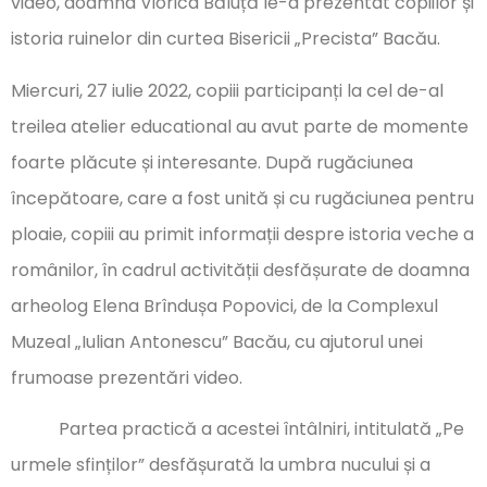
video, doamna Viorica Băluță le-a prezentat copiilor și
istoria ruinelor din curtea Bisericii „Precista” Bacău.
Miercuri, 27 iulie 2022, copiii participanți la cel de-al
treilea atelier educational au avut parte de momente
foarte plăcute și interesante. După rugăciunea
începătoare, care a fost unită și cu rugăciunea pentru
ploaie, copiii au primit informații despre istoria veche a
românilor, în cadrul activității desfășurate de doamna
arheolog Elena Brîndușa Popovici, de la Complexul
Muzeal „Iulian Antonescu” Bacău, cu ajutorul unei
frumoase prezentări video.
Partea practică a acestei întâlniri, intitulată „Pe
urmele sfinților” desfășurată la umbra nucului și a