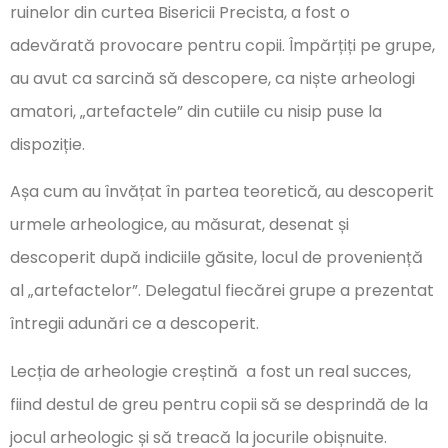
ruinelor din curtea Bisericii Precista, a fost o
adevărată provocare pentru copii. Împărțiți pe grupe,
au avut ca sarcină să descopere, ca niște arheologi
amatori, „artefactele” din cutiile cu nisip puse la
dispoziție.
Așa cum au învățat în partea teoretică, au descoperit
urmele arheologice, au măsurat, desenat și
descoperit după indiciile găsite, locul de proveniență
al „artefactelor”. Delegatul fiecărei grupe a prezentat
întregii adunări ce a descoperit.
Lecția de arheologie creștină a fost un real succes,
fiind destul de greu pentru copii să se desprindă de la
jocul arheologic și să treacă la jocurile obișnuite.