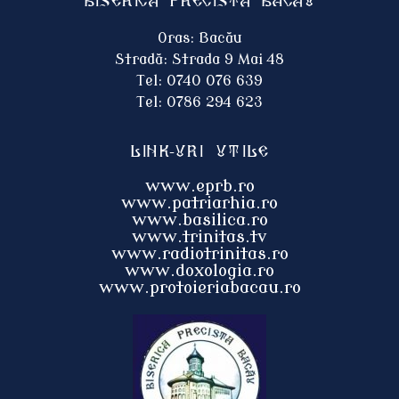
Biserica Precista BACĂU
Oras: Bacău
Stradă: Strada 9 Mai 48
Tel: 0740 076 639
Tel: 0786 294 623
Link-uri utile
www.eprb.ro
www.patriarhia.ro
www.basilica.ro
www.trinitas.tv
www.radiotrinitas.ro
www.doxologia.ro
www.protoieri
abacau.ro