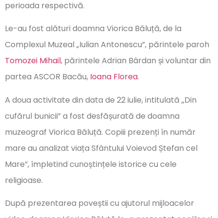
perioada respectivă.
Le-au fost alături doamna Viorica Băluță, de la
Complexul Muzeal „Iulian Antonescu”, părintele paroh
Tomozei Mihail
, părintele Adrian Bârdan și voluntar din
partea ASCOR Bacău,
Ioana Florea
.
A doua activitate din data de 22 iulie, intitulată „Din
cufărul bunicii” a fost desfășurată de doamna
muzeograf Viorica Băluță. Copiii prezenți în număr
mare au analizat viața Sfântului Voievod Ștefan cel
Mare”, împletind cunoștințele istorice cu cele
religioase.
După prezentarea poveștii cu ajutorul mijloacelor