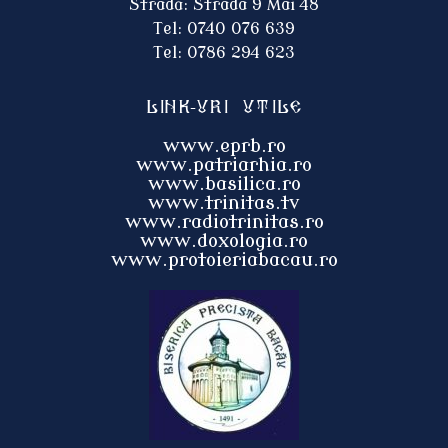
Stradă: Strada 9 Mai 48
Tel: 0740 076 639
Tel: 0786 294 623
Link-uri utile
www.eprb.ro
www.patriarhia.ro
www.basilica.ro
www.trinitas.tv
www.radiotrinitas.ro
www.doxologia.ro
www.protoieri
abacau.ro