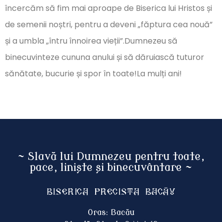
încercăm să fim mai aproape de Biserica lui Hristos și
de semenii noștri, pentru a deveni „făptura cea nouă”
și a umbla „întru înnoirea vieții”.Dumnezeu să
binecuvinteze cununa anului și să dăruiască tuturor
sănătate, bucurie și spor în toate!La mulți ani!
~ Slavă lui Dumnezeu pentru toate,
pace, liniște și binecuvântare ~
Biserica Precista BACĂU
Oras: Bacău