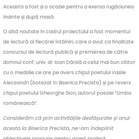
Aceasta a fost și o ocazie pentru a exersa rugăciunea
înainte și după masă.
O altă noutate în cadrul proiectului a fost momentul
de lectură al fiecărei întâlniri, care a avut ca finalitate
concursul de lectură publică și premierea de către
domnul conf. univ. dr Ioan Dănilă a celui mai bun cititor
cu o medalie ce are pe avers chipul poetului Vasile
Alecsandri (botezat în Biserica Precista) și pe revers
chipul poetului Gheorghe Sion, autorul poeziei “Limba
românească”.
Considerăm că prin activitățile desfășurate și anul
acesta la Biserica Precista, ne-am îndeplinit
obiectivele propuse pentru acest proiect: