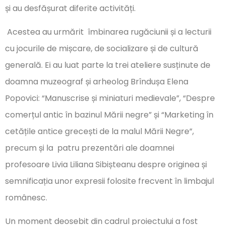
și au desfășurat diferite activități.
Acestea au urmărit îmbinarea rugăciunii și a lecturii
cu jocurile de mișcare, de socializare și de cultură
generală. Ei au luat parte la trei ateliere susținute de
doamna muzeograf și arheolog Brîndușa Elena
Popovici: “Manuscrise și miniaturi medievale”, “Despre
comerțul antic în bazinul Mării negre” și “Marketing în
cetățile antice grecești de la malul Mării Negre”,
precum și la patru prezentări ale doamnei
profesoare Livia Liliana Sibișteanu despre originea și
semnificația unor expresii folosite frecvent în limbajul
românesc.
Un moment deosebit din cadrul proiectului a fost