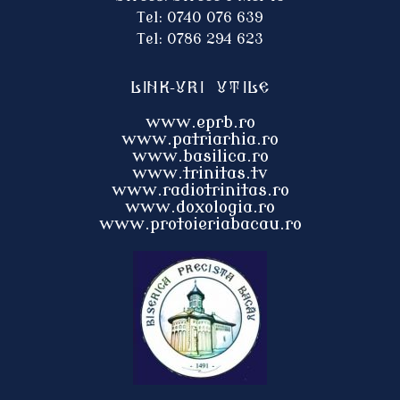
Tel: 0740 076 639
Tel: 0786 294 623
Link-uri utile
www.eprb.ro
www.patriarhia.ro
www.basilica.ro
www.trinitas.tv
www.radiotrinitas.ro
www.doxologia.ro
www.protoieri
abacau.ro