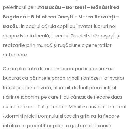
pelerinajul pe ruta
Bacău – Borzești – Mănăstirea
Bogdana – Biblioteca Onești – M-rea Berzunți –
Bacău
, în cadrul căruia copiii au învățat lucruri noi
despre istoria locală, trecutul Bisericii strămoșești și
realizările prin muncă și rugăciune a generațiilor
anterioare.
Ca un plus față de anii anteriori, participanții s-au
bucurat că părintele paroh Mihail Tomozei i-a învățat
Imnul școlilor de vară, alcătuit de Înaltpreasfințitul
Părinte Ioachim, pe care l-au cântat de fiecare dată
cu înflăcărare. Tot părintele Mihail i-a învățat troparul
Adormirii Maicii Domnului și tot din grija sa, la fiecare
întâlnire a pregătit copiilor o gustare delicioasă.