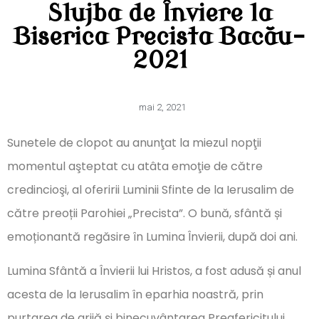
Slujba de Înviere la
Biserica Precista Bacău-
2021
mai 2, 2021
Sunetele de clopot au anunţat la miezul nopţii
momentul aşteptat cu atâta emoţie de către
credincioşi, al oferirii Luminii Sfinte de la Ierusalim de
către preoții Parohiei „Precista”. O bună, sfântă și
emoționantă regăsire în Lumina Învierii, după doi ani.
Lumina Sfântă a Învierii lui Hristos, a fost adusă și anul
acesta de la Ierusalim în eparhia noastră, prin
purtarea de grijă şi binecuvântarea Preafericitului