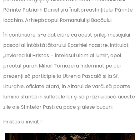
Părinte Patriarh Daniel și a Înaltpreasfințitului Părinte
Ioachim, Arhiepiscopul Romanului și Bacăului.
În continuare, s-a dat citire cu acest prilej, mesajului
pascal al Întâistătătorului Eparhiei noastre, intitulat
„Învierea lui Hristos – înțelesul ultim al lumii”, apoi
preotul paroh Mihail Tomozei a îndemnat pe cei
prezenți să participle la Utrenia Pascală și la Sf.
Liturghie, oficiate afară, în Altarul de vară, să poarte
lumina sfântă în sufletele lor și să prăznuiască aceste
zile ale Sfintelor Paşti cu pace și alese bucurii.
Hristos a înviat !