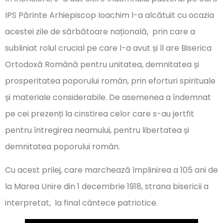
IPS Părinte Arhiepiscop Ioachim l-a alcătuit cu ocazia
acestei zile de sărbătoare națională, prin care a
subliniat rolul crucial pe care l-a avut și îl are Biserica
Ortodoxă Română pentru unitatea, demnitatea și
prosperitatea poporului român, prin eforturi spirituale
și materiale considerabile. De asemenea a îndemnat
pe cei prezenți la cinstirea celor care s-au jertfit
pentru întregirea neamului, pentru libertatea și
demnitatea poporului român.
Cu acest prilej, care marchează împlinirea a 105 ani de
la Marea Unire din 1 decembrie 1918, strana bisericii a
interpretat, la final cântece patriotice.