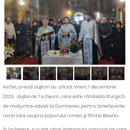
Astfel, preoții slujitori au oficiat vineri, 1 decembrie
2023, slujba de Te Deum, care este rânduiala liturgică
de mulţumire adusă lui Dumnezeu pentru binefacerile
revărsate asupra poporului român şi Sfintei Biserici.
În încheiere, s-a dat citire îndemnului pastoral pe care