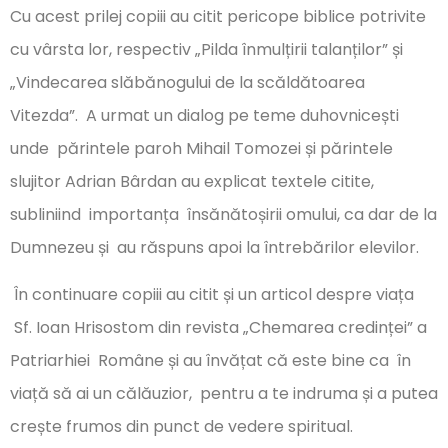
Cu acest prilej copiii au citit pericope biblice potrivite
cu vârsta lor, respectiv „Pilda înmulțirii talanților” și
„Vindecarea slăbănogului de la scăldătoarea
Vitezda”. A urmat un dialog pe teme duhovnicești
unde părintele paroh Mihail Tomozei și părintele
slujitor Adrian Bârdan au explicat textele citite,
subliniind importanța însănătoșirii omului, ca dar de la
Dumnezeu și au răspuns apoi la întrebărilor elevilor.
În continuare copiii au citit și un articol despre viața
Sf. Ioan Hrisostom din revista „Chemarea credinței” a
Patriarhiei Române și au învățat că este bine ca în
viață să ai un călăuzior, pentru a te indruma și a putea
crește frumos din punct de vedere spiritual.