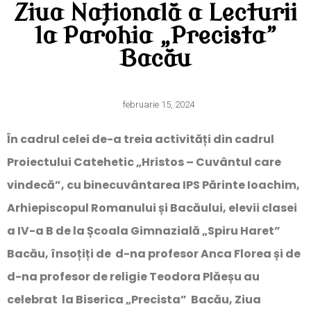
Ziua Națională a Lecturii
la Parohia „Precista”
Bacău
februarie 15, 2024
În cadrul celei de-a treia activități din cadrul
Proiectului Catehetic „Hristos – Cuvântul care
vindecă”, cu binecuvântarea IPS Părinte Ioachim,
Arhiepiscopul Romanului și Bacăului, elevii clasei
a IV-a B de la Școala Gimnazială „Spiru Haret”
Bacău, însoțiți de d-na profesor Anca Florea și de
d-na profesor de religie Teodora Plăeșu au
celebrat la Biserica „Precista” Bacău, Ziua