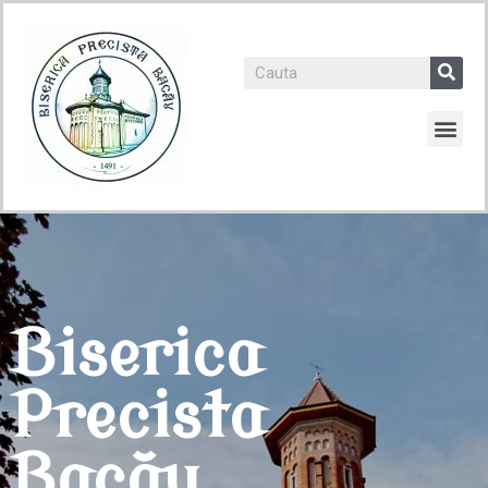
Biserica
Precista
Bacău