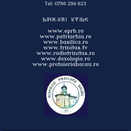
Tel: 0786 294 623
Link-uri utile
www.eprb.ro
www.patriarhia.ro
www.basilica.ro
www.trinitas.tv
www.radiotrinitas.ro
www.doxologia.ro
www.protoieri
abacau.ro